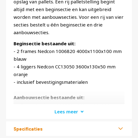
opslag van pallets. Een rij palletstelling begint
altijd met een beginsectie en kan uitgebreid
worden met aanbouwsecties. Voor een rij van vier
secties bestelt u één beginsectie en drie
aanbouwsecties.
Beginsectie bestaande uit:
- 2 frames Nedcon 1006820 4000x1100x100 mm
blauw
- 4 liggers Nedcon CC13050 3600x130x50 mm
oranje
- inclusief bevestigingsmaterialen
Aanbouwsectie bestaande uit:
- 1 frame Nedcon 1006820 4000x1100x100 mm
Lees meer
blauw
- 4 liggers Nedcon CC13050 3600x130x50 mm
oranje
Specificaties
- inclusief bevestigingsmaterialen