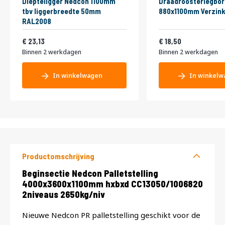
Diepteligger Nedcon 1100mm
Draadroosterlegbor
tbv liggerbreedte 50mm
880x1100mm Verzink
RAL2008
27,99
22,39
23,13
18,50
Binnen 2 werkdagen
Binnen 2 werkdagen
In winkelwagen
In winkelw
Productomschrijving
Productomschrijving
Beginsectie Nedcon Palletstelling
4000x3600x1100mm hxbxd CC13050/1006820
2niveaus 2650kg/niv
Nieuwe Nedcon PR palletstelling geschikt voor de