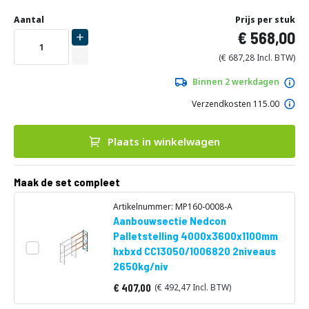
Ga
Uw
naar
DIRECT
Aantal
Prijs per stuk
aanpassing
het
568,00
LEVERBAAR
begin
van
687,28
de
afbeeldingen-
Binnen 2 werkdagen
gallerij
Verzendkosten 115.00
Plaats in winkelwagen
Maak de set compleet
Artikelnummer: MP160-0008-A
Aanbouwsectie Nedcon
Palletstelling 4000x3600x1100mm
hxbxd CC13050/1006820 2niveaus
2650kg/niv
407,00
492,47
Vanaf