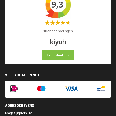
9,3
Waardering:
60%
182 beoordelingen
kiyoh
Beoordeel
VEILIG BETALEN MET
ADRESGEGEVENS
Magazijnplein BV