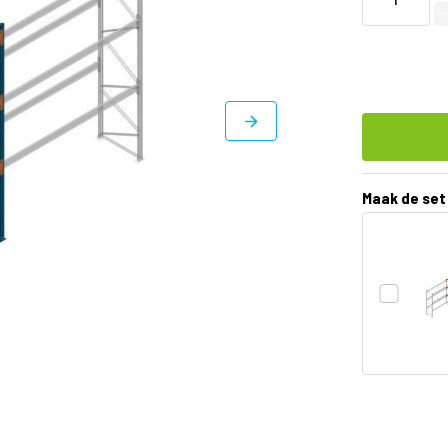
Maak de set
DIRECT