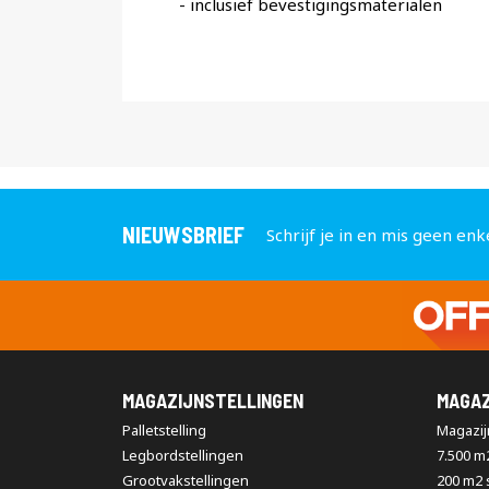
- inclusief bevestigingsmaterialen
NIEUWSBRIEF
Schrijf je in en mis geen enk
MAGAZIJNSTELLINGEN
MAGAZ
Palletstelling
Magazijn
Legbordstellingen
7.500 m
Grootvakstellingen
200 m2