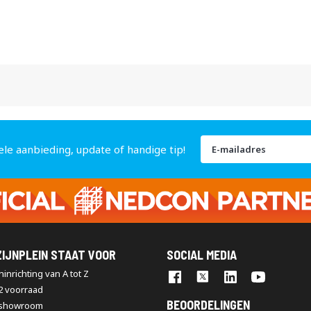
Abonneer
ele aanbieding, update of handige tip!
u
op
onze
nieuwsbrief
IJNPLEIN STAAT VOOR
SOCIAL MEDIA
inrichting van A tot Z
2 voorraad
BEOORDELINGEN
 showroom