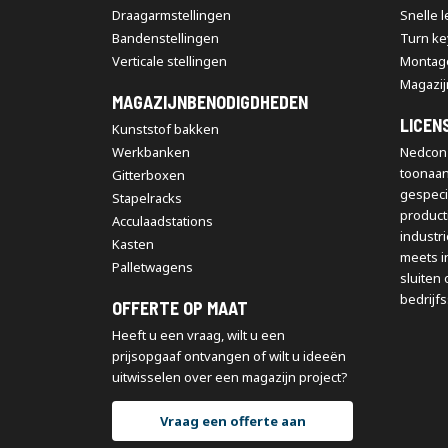
Draagarmstellingen
Snelle 
Bandenstellingen
Turn ke
Verticale stellingen
Montag
Magazij
MAGAZIJNBENODIGDHEDEN
LICEN
Kunststof bakken
Werkbanken
Nedcon 
toonaa
Gitterboxen
gespeci
Stapelracks
producti
Acculaadstations
industr
Kasten
meets i
Palletwagens
sluiten 
bedrijfs
OFFERTE OP MAAT
Heeft u een vraag, wilt u een
prijsopgaaf ontvangen of wilt u ideeën
uitwisselen over een magazijn project?
Vraag een offerte aan