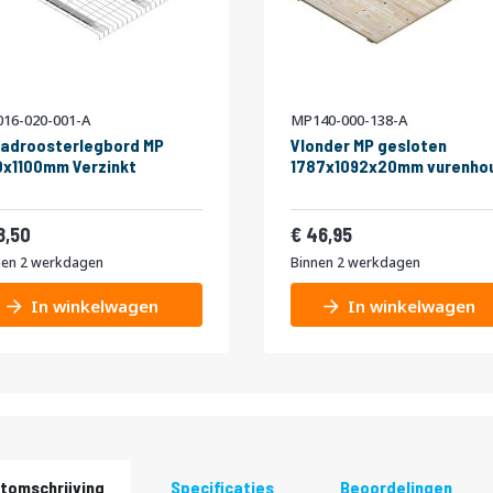
16-020-001-A
MP140-000-138-A
adroosterlegbord MP
Vlonder MP gesloten
x1100mm Verzinkt
1787x1092x20mm vurenho
22,39
56,81
8,50
46,95
nen 2 werkdagen
Binnen 2 werkdagen
In winkelwagen
In winkelwagen
tomschrijving
Specificaties
Beoordelingen