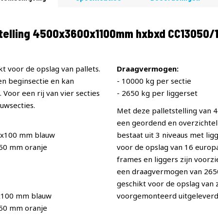
stelling 4500x3600x1100mm hxbxd CC13050/
t voor de opslag van pallets.
Draagvermogen:
een beginsectie en kan
- 10000 kg per sectie
Voor een rij van vier secties
- 2650 kg per liggerset
uwsecties.
Met deze palletstelling van
een geordend en overzichteli
0x100 mm blauw
bestaat uit 3 niveaus met li
x50 mm oranje
voor de opslag van 16 europal
frames en liggers zijn voorz
een draagvermogen van 2650 p
geschikt voor de opslag van
x100 mm blauw
voorgemonteerd uitgeleverd
x50 mm oranje