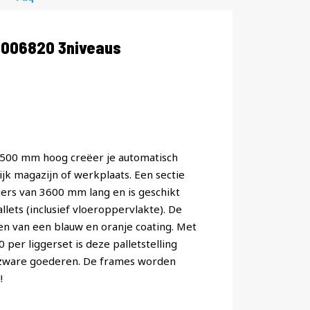
1006820 3niveaus
 4500 mm hoog creëer je automatisch
jk magazijn of werkplaats. Een sectie
ggers van 3600 mm lang en is geschikt
lets (inclusief vloeroppervlakte). De
ien van een blauw en oranje coating. Met
er liggerset is deze palletstelling
 zware goederen. De frames worden
!