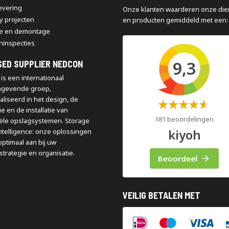
levering
Onze klanten waarderen onze die
y projecten
en producten gemiddeld met een:
e en demontage
ninspecties
9,3
SED SUPPLIER NEDCON
is een internationaal
ngevende groep,
aliseerd in het design, de
Waardering:
e en de installatie van
60%
181 beoordelingen
iële opslagsystemen. Storage
kiyoh
ntelligence: onze oplossingen
optimaal aan bij uw
strategie en organisatie.
Beoordeel
VEILIG BETALEN MET