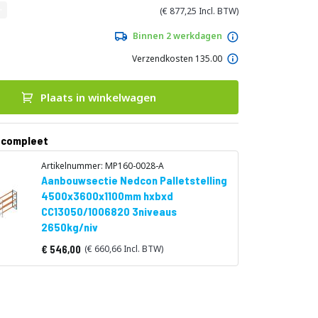
877,25
Binnen 2 werkdagen
Verzendkosten 135.00
Plaats in winkelwagen
 compleet
Artikelnummer: MP160-0028-A
Aanbouwsectie Nedcon Palletstelling
4500x3600x1100mm hxbxd
CC13050/1006820 3niveaus
2650kg/niv
546,00
660,66
Vanaf