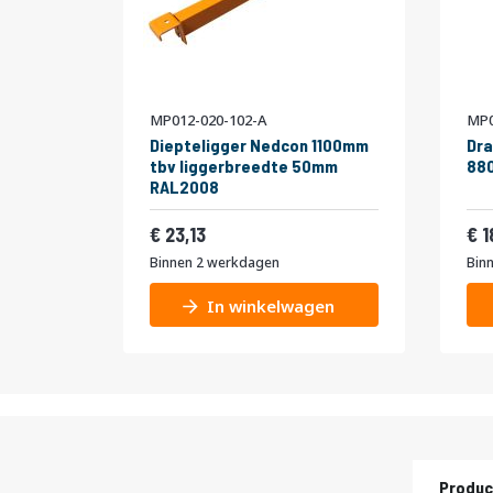
MP012-020-102-A
MP0
Diepteligger Nedcon 1100mm
Dra
tbv liggerbreedte 50mm
880
RAL2008
27,99
23,13
1
Binnen 2 werkdagen
Bin
In winkelwagen
Produc