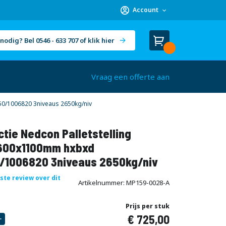
Account
nodig? Bel 0546 - 633 707 of klik hier
Winkelwagen
Cart
(
)
Vraag een offerte aan
50/1006820 3niveaus 2650kg/niv
tie Nedcon Palletstelling
600x1100mm hxbxd
/1006820 3niveaus 2650kg/niv
rste review over dit
Artikelnummer
MP159-0028-A
Prijs per stuk
725,00