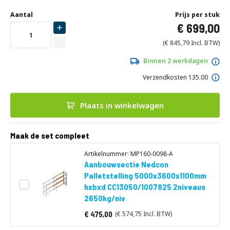
Ga
Uw
naar
DIRECT
Aantal
Prijs per stuk
aanpassing
het
699,00
LEVERBAAR
begin
van
845,79
de
afbeeldingen-
Binnen 2 werkdagen
gallerij
Verzendkosten 135.00
Plaats in winkelwagen
Maak de set compleet
Artikelnummer: MP160-0098-A
Aanbouwsectie Nedcon
Palletstelling 5000x3600x1100mm
hxbxd CC13050/1007825 2niveaus
2650kg/niv
475,00
574,75
Vanaf