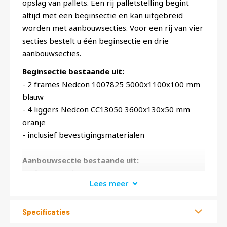
opslag van pallets. Een rij palletstelling begint
altijd met een beginsectie en kan uitgebreid
worden met aanbouwsecties. Voor een rij van vier
secties bestelt u één beginsectie en drie
aanbouwsecties.
Beginsectie bestaande uit:
- 2 frames Nedcon 1007825 5000x1100x100 mm
blauw
- 4 liggers Nedcon CC13050 3600x130x50 mm
oranje
- inclusief bevestigingsmaterialen
Aanbouwsectie bestaande uit:
- 1 frame Nedcon 1007825 5000x1100x100 mm
Lees meer
blauw
- 4 liggers Nedcon CC13050 3600x130x50 mm
oranje
Specificaties
- inclusief bevestigingsmaterialen