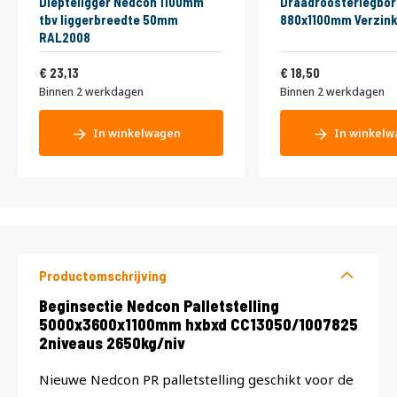
Diepteligger Nedcon 1100mm
Draadroosterlegbor
tbv liggerbreedte 50mm
880x1100mm Verzink
RAL2008
27,99
22,39
23,13
18,50
Binnen 2 werkdagen
Binnen 2 werkdagen
In winkelwagen
In winkelw
Productomschrijving
Productomschrijving
Beginsectie Nedcon Palletstelling
5000x3600x1100mm hxbxd CC13050/1007825
2niveaus 2650kg/niv
Nieuwe Nedcon PR palletstelling geschikt voor de