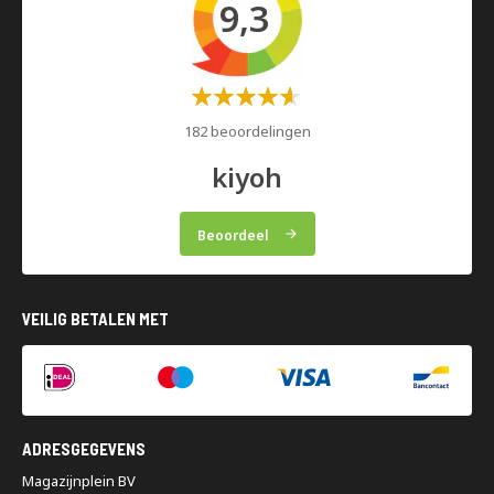
9,3
Waardering:
60%
182 beoordelingen
kiyoh
Beoordeel
VEILIG BETALEN MET
ADRESGEGEVENS
Magazijnplein BV