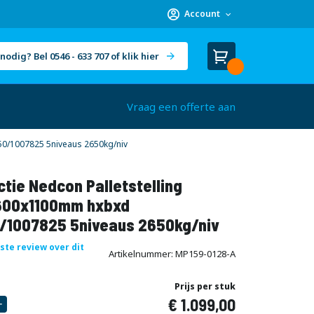
Account
nodig? Bel 0546 - 633 707 of klik hier
Winkelwagen
Cart
(
)
Vraag een offerte aan
50/1007825 5niveaus 2650kg/niv
tie Nedcon Palletstelling
00x1100mm hxbxd
/1007825 5niveaus 2650kg/niv
rste review over dit
Artikelnummer
MP159-0128-A
Prijs per stuk
1.099,00