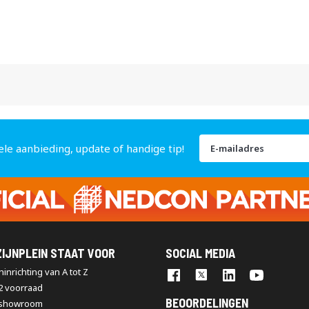
Abonneer
ele aanbieding, update of handige tip!
u
op
onze
nieuwsbrief
IJNPLEIN STAAT VOOR
SOCIAL MEDIA
inrichting van A tot Z
2 voorraad
BEOORDELINGEN
 showroom