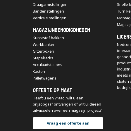
Draagarmstellingen
Snelle 
Bandenstellingen
Turn ke
Verticale stellingen
Montag
Magazij
MAGAZIJNBENODIGDHEDEN
LICEN
Kunststof bakken
Werkbanken
Nedcon 
toonaa
Gitterboxen
gespeci
Stapelracks
producti
Acculaadstations
industr
Kasten
meets i
Palletwagens
sluiten 
bedrijfs
OFFERTE OP MAAT
Heeft u een vraag, wilt u een
prijsopgaaf ontvangen of wilt u ideeën
uitwisselen over een magazijn project?
Vraag een offerte aan