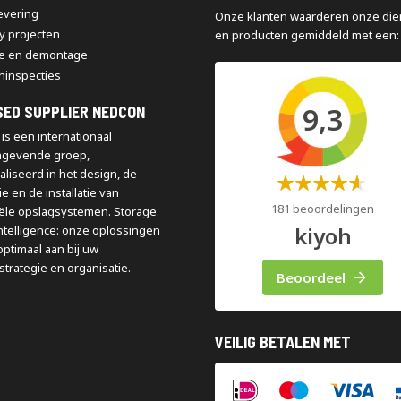
levering
Onze klanten waarderen onze die
y projecten
en producten gemiddeld met een:
e en demontage
ninspecties
9,3
SED SUPPLIER NEDCON
is een internationaal
ngevende groep,
aliseerd in het design, de
Waardering:
e en de installatie van
60%
181 beoordelingen
iële opslagsystemen. Storage
kiyoh
ntelligence: onze oplossingen
optimaal aan bij uw
strategie en organisatie.
Beoordeel
VEILIG BETALEN MET