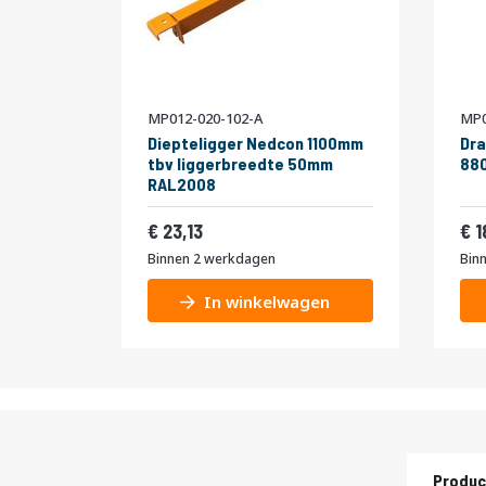
MP012-020-102-A
MP0
Diepteligger Nedcon 1100mm
Dra
tbv liggerbreedte 50mm
880
RAL2008
27,99
23,13
1
Binnen 2 werkdagen
Bin
In winkelwagen
Produc