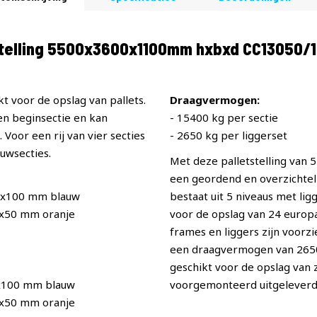
stelling 5500x3600x1100mm hxbxd CC13050/
t voor de opslag van pallets.
Draagvermogen:
een beginsectie en kan
- 15400 kg per sectie
Voor een rij van vier secties
- 2650 kg per liggerset
uwsecties.
Met deze palletstelling van
een geordend en overzichteli
0x100 mm blauw
bestaat uit 5 niveaus met li
0x50 mm oranje
voor de opslag van 24 europal
frames en liggers zijn voorz
een draagvermogen van 2650 p
geschikt voor de opslag van
x100 mm blauw
voorgemonteerd uitgeleverd
0x50 mm oranje