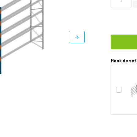
Maak de set
DIRECT