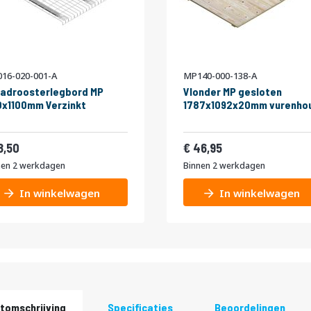
16-020-001-A
MP140-000-138-A
adroosterlegbord MP
Vlonder MP gesloten
x1100mm Verzinkt
1787x1092x20mm vurenho
22,39
56,81
8,50
46,95
nen 2 werkdagen
Binnen 2 werkdagen
In winkelwagen
In winkelwagen
tomschrijving
Specificaties
Beoordelingen