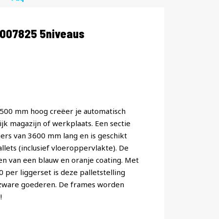
1007825 5niveaus
 5500 mm hoog creëer je automatisch
jk magazijn of werkplaats. Een sectie
ggers van 3600 mm lang en is geschikt
lets (inclusief vloeroppervlakte). De
ien van een blauw en oranje coating. Met
er liggerset is deze palletstelling
 zware goederen. De frames worden
!