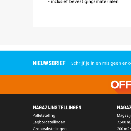
- inclusief bevestigingsmaterialen
NIEUWSBRIEF
Schrijf je in en mis geen enk
MAGAZIJNSTELLINGEN
MAGAZ
Palletstelling
Magazijn
Legbordstellingen
7.500 m
Grootvakstellingen
200 m2