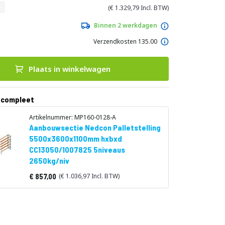
1.329,79
Binnen 2 werkdagen
Verzendkosten 135.00
Plaats in winkelwagen
 compleet
Artikelnummer: MP160-0128-A
Aanbouwsectie Nedcon Palletstelling
5500x3600x1100mm hxbxd
CC13050/1007825 5niveaus
2650kg/niv
857,00
1.036,97
Vanaf