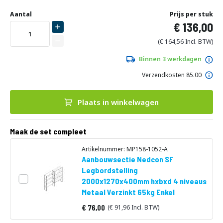
Ga
Uw
naar
DIRECT
Aantal
Prijs per stuk
aanpassing
het
136,00
LEVERBAAR
begin
van
164,56
de
afbeeldingen-
Binnen 3 werkdagen
gallerij
Verzendkosten 85.00
Plaats in winkelwagen
Maak de set compleet
Artikelnummer: MP158-1052-A
Aanbouwsectie Nedcon SF
Legbordstelling
2000x1270x400mm hxbxd 4 niveaus
Metaal Verzinkt 65kg Enkel
76,00
91,96
Vanaf