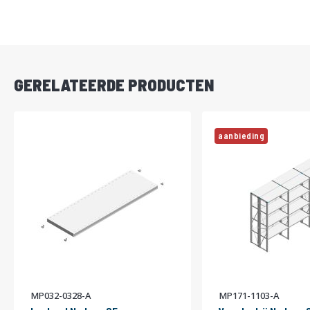
DIRECT
LEVERBAAR
GERELATEERDE PRODUCTEN
aanbieding
MP032-0328-A
MP171-1103-A