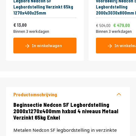
Legbord Nedcon SF
Voordeelrij Nedcon 
Legbordstelling Verzinkt 65kg
Legbordstelling
1270x400x25mm
2000x3030x800mm 
niveaus Metaal Verz
Normale prijs
Vanaf
15,73
13,00
Dubbel
609,84
479,00
504,00
Binnen 3 werkdagen
Binnen 3 werkdagen
In winkelwagen
In winkelw
Productomschrijving
Productomschrijving
Beginsectie Nedcon SF Legbordstelling
2000x1270x400mm hxbxd 4 niveaus Metaal
Verzinkt 65kg Enkel
Metalen Nedcon SF legbordstelling in verzinkte