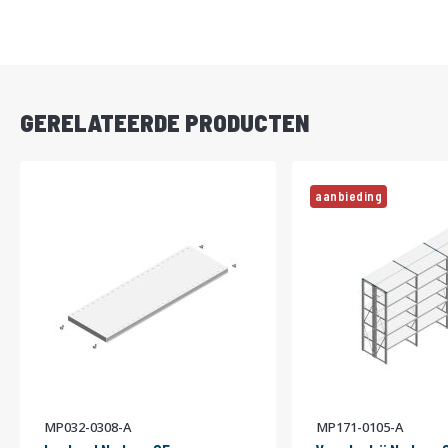
DIRECT
LEVERBAAR
GERELATEERDE PRODUCTEN
aanbieding
MP032-0308-A
MP171-0105-A