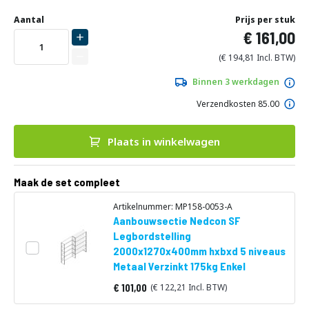
Ga
Uw
naar
DIRECT
Aantal
Prijs per stuk
aanpassing
het
161,00
LEVERBAAR
begin
van
194,81
de
afbeeldingen-
Binnen 3 werkdagen
gallerij
Verzendkosten 85.00
Plaats in winkelwagen
Maak de set compleet
Artikelnummer: MP158-0053-A
Aanbouwsectie Nedcon SF
Legbordstelling
2000x1270x400mm hxbxd 5 niveaus
Metaal Verzinkt 175kg Enkel
101,00
122,21
Vanaf