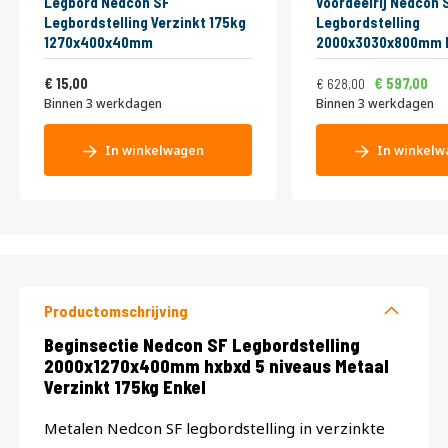
Legbord Nedcon SF
Voordeelrij Nedcon 
Legbordstelling Verzinkt 175kg
Legbordstelling
1270x400x40mm
2000x3030x800mm h
niveaus Metaal Verz
Vanaf
Normale prijs
Vanaf
18,15
Dubbel
759,88
15,00
597,00
628,00
Binnen 3 werkdagen
Binnen 3 werkdagen
In winkelwagen
In winkelw
Productomschrijving
Productomschrijving
Beginsectie Nedcon SF Legbordstelling
2000x1270x400mm hxbxd 5 niveaus Metaal
Verzinkt 175kg Enkel
Metalen Nedcon SF legbordstelling in verzinkte