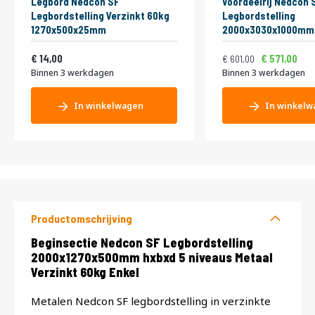
Legbord Nedcon SF
Voordeelrij Nedcon 
Legbordstelling Verzinkt 60kg
Legbordstelling
1270x500x25mm
2000x3030x1000mm 
niveaus Metaal Verz
Vanaf
Normale prijs
Vanaf
16,94
Dubbel
727,21
6
14,00
571,00
601,00
Binnen 3 werkdagen
Binnen 3 werkdagen
In winkelwagen
In winkelw
Productomschrijving
Productomschrijving
Beginsectie Nedcon SF Legbordstelling
2000x1270x500mm hxbxd 5 niveaus Metaal
Verzinkt 60kg Enkel
Metalen Nedcon SF legbordstelling in verzinkte