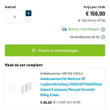
Ga
Uw
naar
DIRECT
Aantal
Prijs per stuk
aanpassing
het
156,00
LEVERBAAR
begin
van
188,76
de
afbeeldingen-
Binnen 3 werkdagen
gallerij
Verzendkosten 85.00
Plaats in winkelwagen
Maak de set compleet
Artikelnummer: MP158-1056-A
Aanbouwsectie Nedcon SF
Legbordstelling 2000x1270x500mm
hxbxd 5 niveaus Metaal Verzinkt
60kg Enkel
95,00
114,95
Vanaf