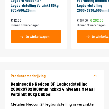
Legbord Nedcon SF
Voordeelrij Nedcon 
Legbordstelling Verzinkt 80kg
Legbordstelling
970x500x25mm
2000x3930x500mm 
niveaus Metaal Verz
Vanaf
Normale prijs
Vanaf
14,52
Enkel
371,47
3
12,00
292,00
307,00
Binnen 3 werkdagen
Binnen 3 werkdagen
In winkelwagen
In winkelw
Productomschrijving
Productomschrijving
Beginsectie Nedcon SF Legbordstelling
2000x970x1000mm hxbxd 4 niveaus Metaal
Verzinkt 80kg Dubbel
Metalen Nedcon SF legbordstelling in verzinkte