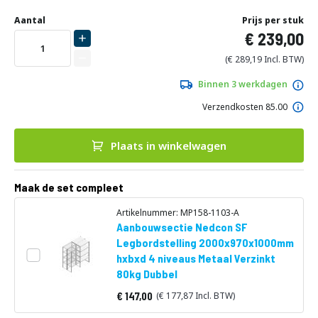
Ga
Uw
naar
DIRECT
Aantal
Prijs per stuk
aanpassing
het
239,00
LEVERBAAR
begin
van
289,19
de
afbeeldingen-
Binnen 3 werkdagen
gallerij
Verzendkosten 85.00
Plaats in winkelwagen
Maak de set compleet
Artikelnummer: MP158-1103-A
Aanbouwsectie Nedcon SF
Legbordstelling 2000x970x1000mm
hxbxd 4 niveaus Metaal Verzinkt
80kg Dubbel
147,00
177,87
Vanaf