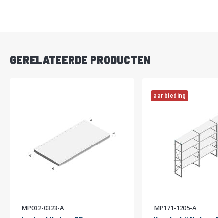
DIRECT
LEVERBAAR
GERELATEERDE PRODUCTEN
aanbieding
MP032-0323-A
MP171-1205-A