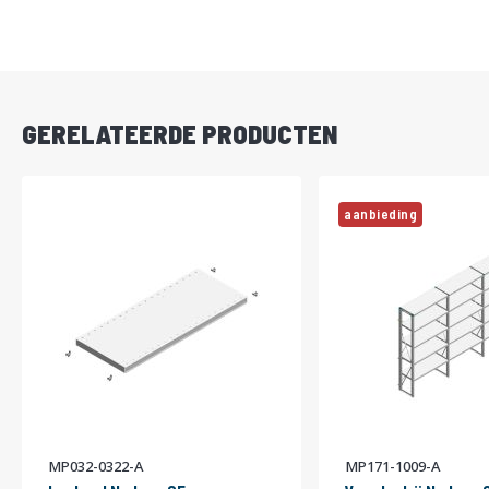
DIRECT
LEVERBAAR
GERELATEERDE PRODUCTEN
aanbieding
MP032-0322-A
MP171-1009-A