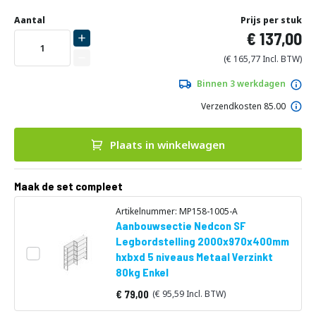
Ga
Uw
naar
DIRECT
Aantal
Prijs per stuk
aanpassing
het
137,00
LEVERBAAR
begin
van
165,77
de
afbeeldingen-
Binnen 3 werkdagen
gallerij
Verzendkosten 85.00
Plaats in winkelwagen
Maak de set compleet
Artikelnummer: MP158-1005-A
Aanbouwsectie Nedcon SF
Legbordstelling 2000x970x400mm
hxbxd 5 niveaus Metaal Verzinkt
80kg Enkel
79,00
95,59
Vanaf