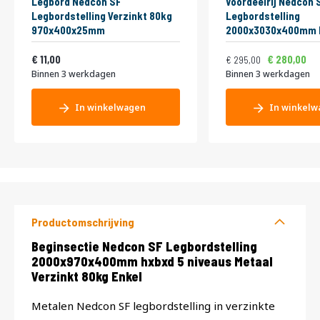
Legbord Nedcon SF
Voordeelrij Nedcon 
Legbordstelling Verzinkt 80kg
Legbordstelling
970x400x25mm
2000x3030x400mm 
niveaus Metaal Verz
Vanaf
Normale prijs
Vanaf
13,31
Enkel
356,95
11,00
280,00
295,00
Binnen 3 werkdagen
Binnen 3 werkdagen
In winkelwagen
In winkelw
Productomschrijving
Productomschrijving
Beginsectie Nedcon SF Legbordstelling
2000x970x400mm hxbxd 5 niveaus Metaal
Verzinkt 80kg Enkel
Metalen Nedcon SF legbordstelling in verzinkte