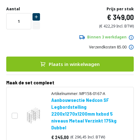
Ga
Uw
naar
DIRECT
Aantal
Prijs per stuk
aanpassing
het
349,00
LEVERBAAR
begin
van
422,29
de
afbeeldingen-
Binnen 3 werkdagen
gallerij
Verzendkosten 85.00
Plaats in winkelwagen
Maak de set compleet
Artikelnummer: MP158-0167-A
Aanbouwsectie Nedcon SF
Legbordstelling
2200x1270x1200mm hxbxd 5
niveaus Metaal Verzinkt 175kg
Dubbel
245,00
296,45