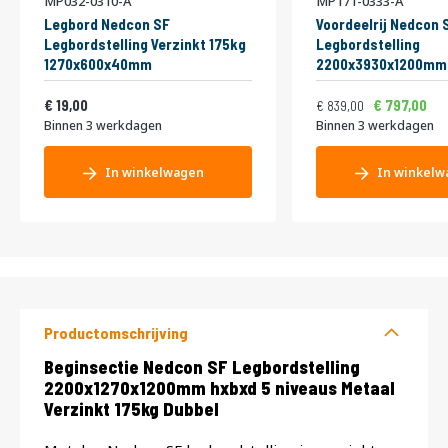
MP032-0310-A
MP171-0333-A
Legbord Nedcon SF
Voordeelrij Nedcon 
Legbordstelling Verzinkt 175kg
Legbordstelling
1270x600x40mm
2200x3930x1200mm 
niveaus Metaal Verz
Vanaf
Normale prijs
Vanaf
22,99
Dubbel
1.015,19
19,00
797,00
839,00
Binnen 3 werkdagen
Binnen 3 werkdagen
In winkelwagen
In winkelw
Productomschrijving
Productomschrijving
Beginsectie Nedcon SF Legbordstelling
2200x1270x1200mm hxbxd 5 niveaus Metaal
Verzinkt 175kg Dubbel