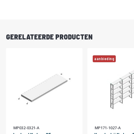
DIRECT
LEVERBAAR
GERELATEERDE PRODUCTEN
aanbieding
MP032-0321-A
MP171-1027-A