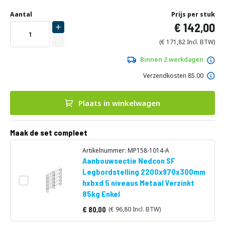
Ga
Uw
naar
DIRECT
Aantal
Prijs per stuk
aanpassing
het
142,00
LEVERBAAR
begin
van
171,82
de
afbeeldingen-
Binnen 2 werkdagen
gallerij
Verzendkosten 85.00
Plaats in winkelwagen
Maak de set compleet
Artikelnummer: MP158-1014-A
Aanbouwsectie Nedcon SF
Legbordstelling 2200x970x300mm
hxbxd 5 niveaus Metaal Verzinkt
85kg Enkel
80,00
96,80
Vanaf