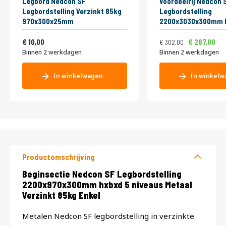
Legbord Nedcon SF
Voordeelrij Nedcon 
Legbordstelling Verzinkt 85kg
Legbordstelling
970x300x25mm
2200x3030x300mm h
niveaus Metaal Verz
Vanaf
Normale prijs
Vanaf
12,10
Enkel
365,42
10,00
287,00
302,00
Binnen 2 werkdagen
Binnen 2 werkdagen
In winkelwagen
In winkelw
Productomschrijving
Productomschrijving
Beginsectie Nedcon SF Legbordstelling
2200x970x300mm hxbxd 5 niveaus Metaal
Verzinkt 85kg Enkel
Metalen Nedcon SF legbordstelling in verzinkte