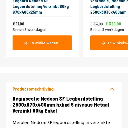
Legbord Nedcon SF
Voordeelrij Nedcon 
Legbordstelling Verzinkt 80kg
Legbordstelling
970x400x25mm
2500x3030x400mm 
niveaus Metaal Verz
Vanaf
Normale prijs
Vanaf
13,31
Enkel
407,77
3
11,00
320,00
337,00
Binnen 3 werkdagen
Binnen 3 werkdagen
In winkelwagen
In winkelw
Productomschrijving
Productomschrijving
Beginsectie Nedcon SF Legbordstelling
2500x970x400mm hxbxd 5 niveaus Metaal
Verzinkt 80kg Enkel
Metalen Nedcon SF legbordstelling in verzinkte