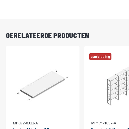
DIRECT
LEVERBAAR
GERELATEERDE PRODUCTEN
aanbieding
MP032-0322-A
MP171-1057-A