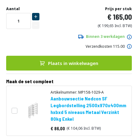
Ga
Uw
naar
DIRECT
Aantal
Prijs per stuk
aanpassing
het
165,00
LEVERBAAR
begin
van
199,65
de
afbeeldingen-
Binnen 3 werkdagen
gallerij
Verzendkosten 115.00
Plaats in winkelwagen
Maak de set compleet
Artikelnummer: MP158-1029-A
Aanbouwsectie Nedcon SF
Legbordstelling 2500x970x400mm
hxbxd 5 niveaus Metaal Verzinkt
80kg Enkel
86,00
104,06
Vanaf