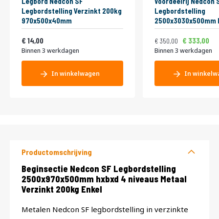
Legbord Nedcon SF
Voordeelrij Nedcon 
Legbordstelling Verzinkt 200kg
Legbordstelling
970x500x40mm
2500x3030x500mm 
niveaus Metaal Verz
Vanaf
Normale prijs
Vanaf
16,94
Enkel
423,50
14,00
333,00
350,00
Binnen 3 werkdagen
Binnen 3 werkdagen
In winkelwagen
In winkelw
Productomschrijving
Productomschrijving
Beginsectie Nedcon SF Legbordstelling
2500x970x500mm hxbxd 4 niveaus Metaal
Verzinkt 200kg Enkel
Metalen Nedcon SF legbordstelling in verzinkte