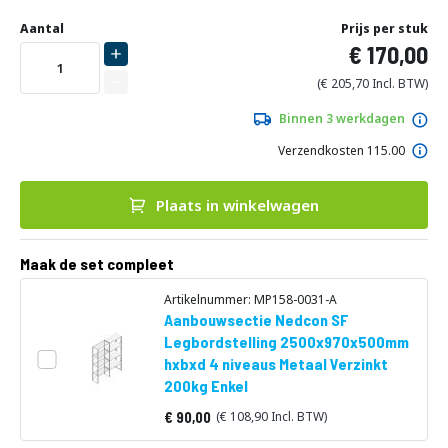
Ga
Uw
naar
DIRECT
Aantal
Prijs per stuk
aanpassing
het
170,00
LEVERBAAR
begin
van
205,70
de
afbeeldingen-
Binnen 3 werkdagen
gallerij
Verzendkosten 115.00
Plaats in winkelwagen
Maak de set compleet
Artikelnummer: MP158-0031-A
Aanbouwsectie Nedcon SF
Legbordstelling 2500x970x500mm
hxbxd 4 niveaus Metaal Verzinkt
200kg Enkel
90,00
108,90
Vanaf