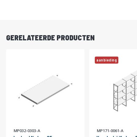
DIRECT
LEVERBAAR
GERELATEERDE PRODUCTEN
aanbieding
MP032-0303-A
MP171-0061-A