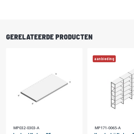
DIRECT
LEVERBAAR
GERELATEERDE PRODUCTEN
aanbieding
MP032-0303-A
MP171-0065-A