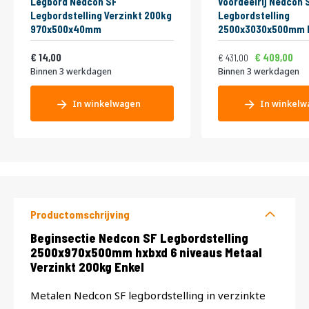
Legbord Nedcon SF
Voordeelrij Nedcon 
Legbordstelling Verzinkt 200kg
Legbordstelling
970x500x40mm
2500x3030x500mm h
niveaus Metaal Verz
Vanaf
Normale prijs
Vanaf
16,94
Enkel
521,51
4
14,00
409,00
431,00
Binnen 3 werkdagen
Binnen 3 werkdagen
In winkelwagen
In winkelw
Productomschrijving
Productomschrijving
Beginsectie Nedcon SF Legbordstelling
2500x970x500mm hxbxd 6 niveaus Metaal
Verzinkt 200kg Enkel
Metalen Nedcon SF legbordstelling in verzinkte