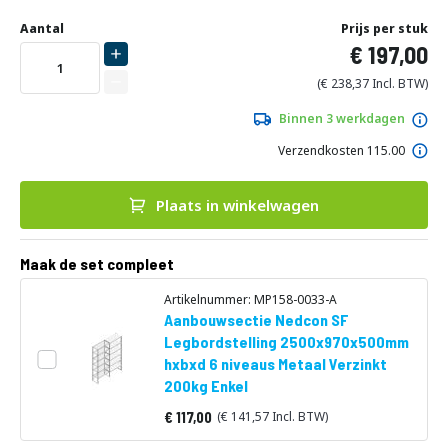
Ga
Uw
naar
DIRECT
Aantal
Prijs per stuk
aanpassing
het
197,00
LEVERBAAR
begin
van
238,37
de
afbeeldingen-
Binnen 3 werkdagen
gallerij
Verzendkosten 115.00
Plaats in winkelwagen
Maak de set compleet
Artikelnummer: MP158-0033-A
Aanbouwsectie Nedcon SF
Legbordstelling 2500x970x500mm
hxbxd 6 niveaus Metaal Verzinkt
200kg Enkel
117,00
141,57
Vanaf