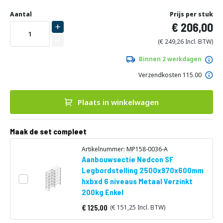
Ga
Uw
naar
DIRECT
Aantal
Prijs per stuk
aanpassing
het
206,00
LEVERBAAR
begin
van
249,26
de
afbeeldingen-
Binnen 2 werkdagen
gallerij
Verzendkosten 115.00
Plaats in winkelwagen
Maak de set compleet
Artikelnummer: MP158-0036-A
Aanbouwsectie Nedcon SF
Legbordstelling 2500x970x600mm
hxbxd 6 niveaus Metaal Verzinkt
200kg Enkel
125,00
151,25
Vanaf