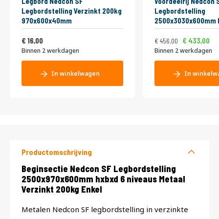
Legbord Nedcon SF
Voordeelrij Nedcon 
Legbordstelling Verzinkt 200kg
Legbordstelling
970x600x40mm
2500x3030x600mm h
niveaus Metaal Verz
Vanaf
Normale prijs
Vanaf
19,36
Enkel
551,76
16,00
433,00
456,00
Binnen 2 werkdagen
Binnen 2 werkdagen
In winkelwagen
In winkelw
Productomschrijving
Productomschrijving
Beginsectie Nedcon SF Legbordstelling
2500x970x600mm hxbxd 6 niveaus Metaal
Verzinkt 200kg Enkel
Metalen Nedcon SF legbordstelling in verzinkte