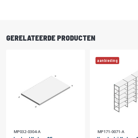
DIRECT
LEVERBAAR
GERELATEERDE PRODUCTEN
aanbieding
MP032-0304-A
MP171-0071-A