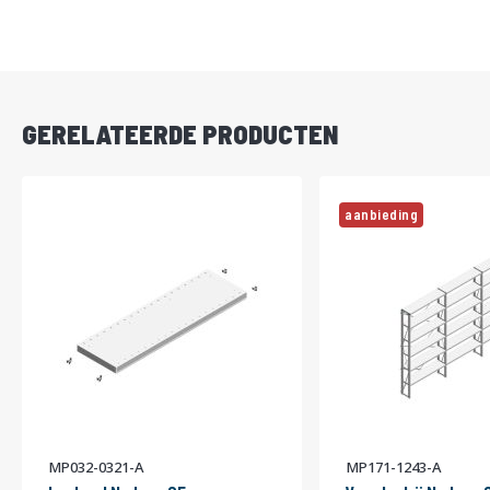
DIRECT
LEVERBAAR
GERELATEERDE PRODUCTEN
aanbieding
MP032-0321-A
MP171-1243-A