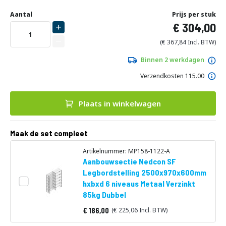
Ga
Uw
naar
DIRECT
Aantal
Prijs per stuk
aanpassing
het
304,00
LEVERBAAR
begin
van
367,84
de
afbeeldingen-
Binnen 2 werkdagen
gallerij
Verzendkosten 115.00
Plaats in winkelwagen
Maak de set compleet
Artikelnummer: MP158-1122-A
Aanbouwsectie Nedcon SF
Legbordstelling 2500x970x600mm
hxbxd 6 niveaus Metaal Verzinkt
85kg Dubbel
186,00
225,06
Vanaf