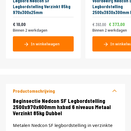
Legbord Nedcon SF
Voordeelrij Nedcon 
Legbordstelling Verzinkt 85kg
Legbordstelling
970x300x25mm
2500x3930x300mm h
niveaus Metaal Verz
Vanaf
Normale prijs
Vanaf
12,10
Enkel
475,53
10,00
373,00
393,00
Binnen 2 werkdagen
Binnen 2 werkdagen
In winkelwagen
In winkelw
Productomschrijving
Productomschrijving
Beginsectie Nedcon SF Legbordstelling
2500x970x600mm hxbxd 6 niveaus Metaal
Verzinkt 85kg Dubbel
Metalen Nedcon SF legbordstelling in verzinkte