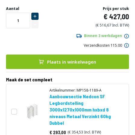
Ga
Uw
naar
DIRECT
Aantal
Prijs per stuk
aanpassing
het
427,00
LEVERBAAR
begin
van
516,67
de
afbeeldingen-
Binnen 3 werkdagen
gallerij
Verzendkosten 115.00
Plaats in winkelwagen
Maak de set compleet
Artikelnummer: MP158-1189-A
Aanbouwsectie Nedcon SF
Legbordstelling
3000x1270x1000mm hxbxd 8
niveaus Metaal Verzinkt 60kg
Dubbel
293,00
354,53