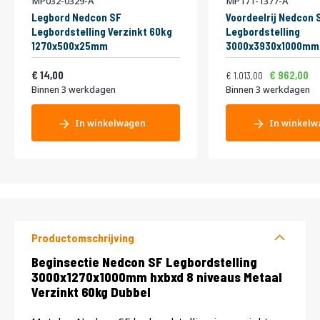
MP032-0329-A
MP171-1377-A
Legbord Nedcon SF
Voordeelrij Nedcon 
Legbordstelling Verzinkt 60kg
Legbordstelling
1270x500x25mm
3000x3930x1000mm 
niveaus Metaal Verz
Vanaf
Normale prijs
Vanaf
16,94
Dubbel
1.225,73
14,00
962,00
1.013,00
Binnen 3 werkdagen
Binnen 3 werkdagen
In winkelwagen
In winkelw
Productomschrijving
Productomschrijving
Beginsectie Nedcon SF Legbordstelling
3000x1270x1000mm hxbxd 8 niveaus Metaal
Verzinkt 60kg Dubbel