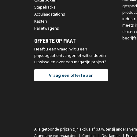
Gitterboxen
gespeci
Stapelracks
producti
Acculaadstations
industr
Kasten
meets i
Palletwagens
sluiten 
bedrijfs
OFFERTE OP MAAT
Heeft u een vraag, wilt u een
prijsopgaaf ontvangen of wilt u ideeën
uitwisselen over een magazijn project?
Vraag een offerte aan
Alle getoonde prijzen zijn exclusief b.t.w. tenzij anders ver
Algemene voorwaarden
Contact
Disclaimer
Privac