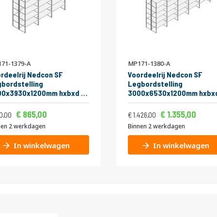
71-1379-A
MP171-1380-A
rdeelrij Nedcon SF
Voordeelrij Nedcon SF
bordstelling
Legbordstelling
00x3930x1200mm hxbxd 6
3000x6530x1200mm hxbx
eaus Metaal Verzinkt 60kg
niveaus Metaal Verzinkt 6
Vanaf
Vanaf
ijs
Normale prijs
bel
Dubbel
1.046,65
1.6
865,00
1.355,00
1.101,10
1.725,46
0,00
1.426,00
nen 2 werkdagen
Binnen 2 werkdagen
In winkelwagen
In winkelwagen