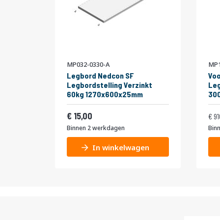
MP032-0330-A
MP1
Legbord Nedcon SF
Voo
Legbordstelling Verzinkt
Leg
60kg 1270x600x25mm
30
niv
Vanaf
Normale pr
Dub
18,15
15,00
91
Binnen 2 werkdagen
Bin
In winkelwagen