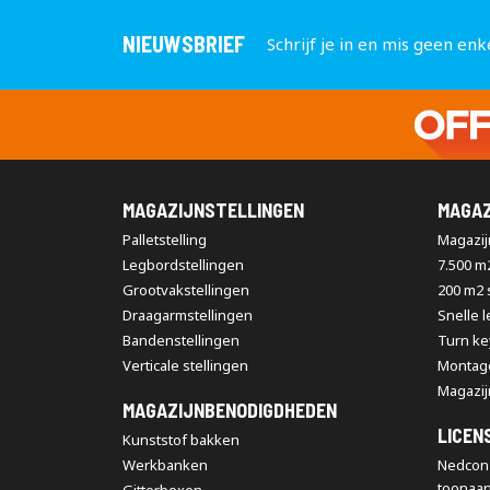
NIEUWSBRIEF
Schrijf je in en mis geen enk
MAGAZIJNSTELLINGEN
MAGAZ
Palletstelling
Magazijn
Legbordstellingen
7.500 m
Grootvakstellingen
200 m2
Draagarmstellingen
Snelle 
Bandenstellingen
Turn ke
Verticale stellingen
Montag
Magazij
MAGAZIJNBENODIGDHEDEN
LICEN
Kunststof bakken
Werkbanken
Nedcon 
toonaa