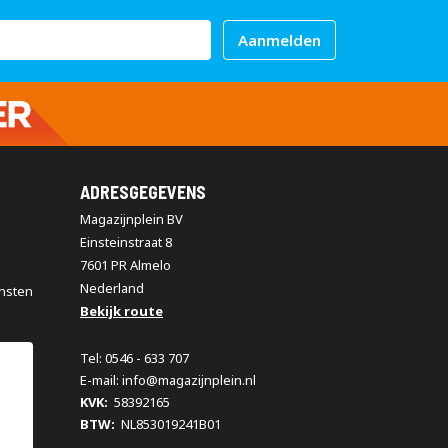
Aanmelden
ADRESGEGEVENS
Magazijnplein BV
Einsteinstraat 8
7601 PR Almelo
Nederland
nsten
Bekijk route
Tel: 0546 - 633 707
E-mail: info@magazijnplein.nl
KVK:
58392165
BTW:
NL853019241B01