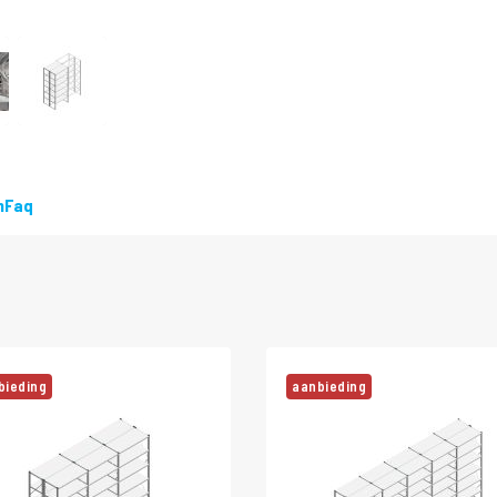
DIRECT
LEVERBAAR
n
Faq
bieding
aanbieding