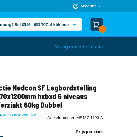
Account
nodig? Bel 0546 - 633 707 of klik hier
Winkelwagen
Cart
(
)
Vraag een offerte aan
ctie Nedcon SF Legbordstelling
70x1200mm hxbxd 6 niveaus
erzinkt 60kg Dubbel
rste review over dit
Artikelnummer
MP157-1190-A
Prijs per stuk