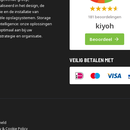
aliseerd in het design, de
Waardering:
e en de installatie van
60%
181 beoordelingen
iële opslagsystemen. Storage
kiyoh
ntelligence: onze oplossingen
optimaal aan bij uw
strategie en organisatie.
Beoordeel
VEILIG BETALEN MET
meld
y & Cookie Policy