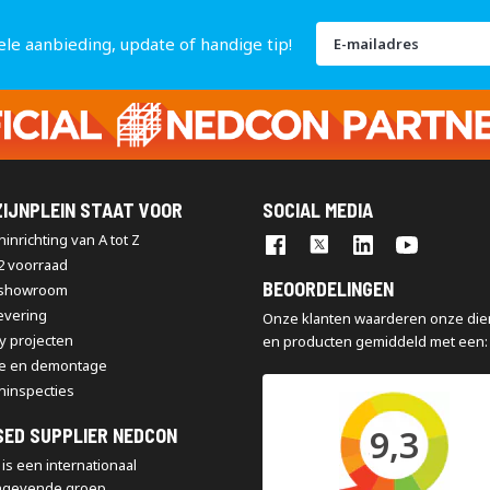
Abonneer
ele aanbieding, update of handige tip!
u
op
onze
nieuwsbrief
IJNPLEIN STAAT VOOR
SOCIAL MEDIA
inrichting van A tot Z
2 voorraad
BEOORDELINGEN
 showroom
levering
Onze klanten waarderen onze die
y projecten
en producten gemiddeld met een:
e en demontage
ninspecties
9,3
SED SUPPLIER NEDCON
is een internationaal
ngevende groep,