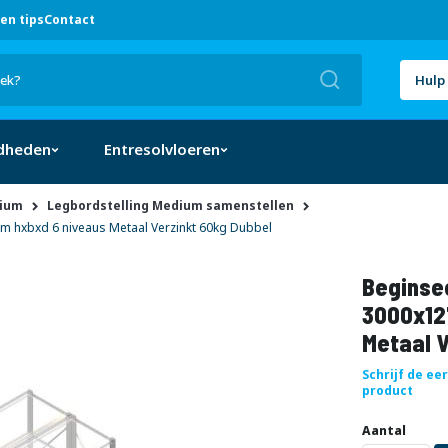
en tips
Contact
Zoek
Hulp 
dheden
Entresolvloeren
dium
Legbordstelling Medium samenstellen
 hxbxd 6 niveaus Metaal Verzinkt 60kg Dubbel
Beginse
3000x12
Metaal V
Schrijf de ee
product
Uw
DIRECT
Aantal
aanpassing