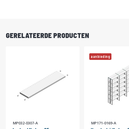
DIRECT
LEVERBAAR
GERELATEERDE PRODUCTEN
aanbieding
MP032-0307-A
MP171-0169-A