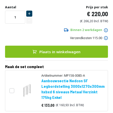
Ga
Uw
naar
DIRECT
Aantal
Prijs per stuk
aanpassing
het
220,00
LEVERBAAR
begin
van
266,20
de
afbeeldingen-
Binnen 2 werkdagen
gallerij
Verzendkosten 115.00
Plaats in winkelwagen
Maak de set compleet
Artikelnummer: MP158-0085-A
Aanbouwsectie Nedcon SF
Legbordstelling 3000x1270x300mm
hxbxd 6 niveaus Metaal Verzinkt
175kg Enkel
133,00
160,93
Vanaf