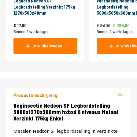
Legbord Nedcon SF
Voordeelrij Nedcon 
Legbordstelling Verzinkt 175kg
Legbordstelling
1270x300x40mm
3000x3030x600mm h
niveaus Metaal Verz
Vanaf
Normale prijs
Vanaf
20,57
Dubbel
1.017,61
9
17,00
799,00
841,00
Binnen 2 werkdagen
Binnen 2 werkdagen
In winkelwagen
In winkelw
Productomschrijving
Productomschrijving
Beginsectie Nedcon SF Legbordstelling
3000x1270x300mm hxbxd 6 niveaus Metaal
Verzinkt 175kg Enkel
Metalen Nedcon SF legbordstelling in verzinkte