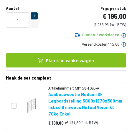
Ga
Uw
naar
DIRECT
Aantal
Prijs per stuk
aanpassing
het
195,00
LEVERBAAR
begin
van
235,95
de
afbeeldingen-
Binnen 2 werkdagen
gallerij
Verzendkosten 115.00
Plaats in winkelwagen
Maak de set compleet
Artikelnummer: MP158-1085-A
Aanbouwsectie Nedcon SF
Legbordstelling 3000x1270x300mm
hxbxd 6 niveaus Metaal Verzinkt
70kg Enkel
109,00
131,89
Vanaf