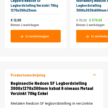
Legbord Nedcon SF
Voordeelrij Nedcon 
Legbordstelling Verzinkt 70kg
Legbordstelling
1270x300x25mm
3000x3030x600mm h
niveaus Metaal Verz
Vanaf
Normale prijs
Vanaf
14,52
Dubbel
865,15
8
12,00
679,00
715,00
Binnen 2 werkdagen
Binnen 2 werkdagen
In winkelwagen
In winkelw
Productomschrijving
Productomschrijving
Beginsectie Nedcon SF Legbordstelling
3000x1270x300mm hxbxd 6 niveaus Metaal
Verzinkt 70kg Enkel
Metalen Nedcon SF legbordstelling in verzinkte