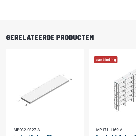
DIRECT
LEVERBAAR
GERELATEERDE PRODUCTEN
aanbieding
MP032-0327-A
MP171-1169-A