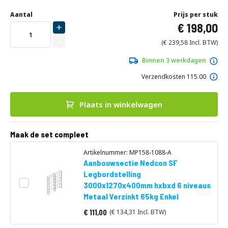
Ga
Uw
naar
DIRECT
Aantal
Prijs per stuk
aanpassing
het
198,00
LEVERBAAR
begin
van
239,58
de
afbeeldingen-
Binnen 3 werkdagen
gallerij
Verzendkosten 115.00
Plaats in winkelwagen
Maak de set compleet
Artikelnummer: MP158-1088-A
Aanbouwsectie Nedcon SF
Legbordstelling
3000x1270x400mm hxbxd 6 niveaus
Metaal Verzinkt 65kg Enkel
111,00
134,31
Vanaf