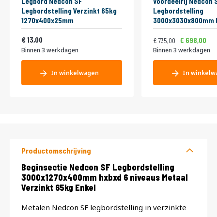
Legbord Nedcon SF
Voordeelrij Nedcon 
Legbordstelling Verzinkt 65kg
Legbordstelling
1270x400x25mm
3000x3030x800mm h
niveaus Metaal Verz
Normale prijs
Vanaf
15,73
13,00
Dubbel
889,35
698,00
735,00
Binnen 3 werkdagen
Binnen 3 werkdagen
In winkelwagen
In winkelw
Productomschrijving
Productomschrijving
Beginsectie Nedcon SF Legbordstelling
3000x1270x400mm hxbxd 6 niveaus Metaal
Verzinkt 65kg Enkel
Metalen Nedcon SF legbordstelling in verzinkte