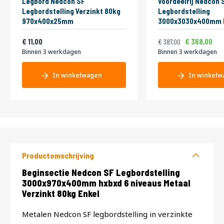
Legbord Nedcon SF
Voordeelrij Nedcon 
Legbordstelling Verzinkt 80kg
Legbordstelling
970x400x25mm
3000x3030x400mm 
niveaus Metaal Verz
Vanaf
Normale prijs
Vanaf
13,31
Enkel
468,27
4
11,00
368,00
387,00
Binnen 3 werkdagen
Binnen 3 werkdagen
In winkelwagen
In winkelw
Productomschrijving
Productomschrijving
Beginsectie Nedcon SF Legbordstelling
3000x970x400mm hxbxd 6 niveaus Metaal
Verzinkt 80kg Enkel
Metalen Nedcon SF legbordstelling in verzinkte