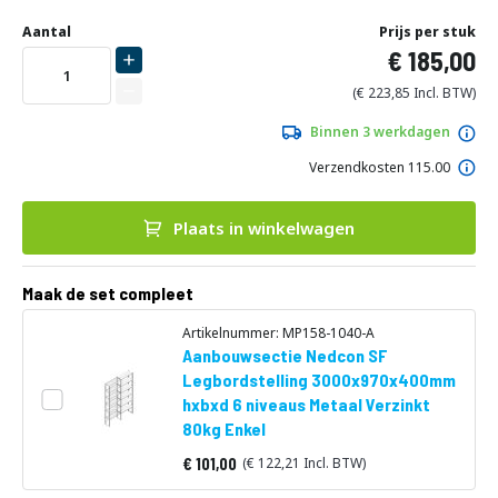
Ga
Uw
naar
DIRECT
Aantal
Prijs per stuk
aanpassing
het
185,00
LEVERBAAR
begin
van
223,85
de
afbeeldingen-
Binnen 3 werkdagen
gallerij
Verzendkosten 115.00
Plaats in winkelwagen
Maak de set compleet
Artikelnummer: MP158-1040-A
Aanbouwsectie Nedcon SF
Legbordstelling 3000x970x400mm
hxbxd 6 niveaus Metaal Verzinkt
80kg Enkel
101,00
122,21
Vanaf