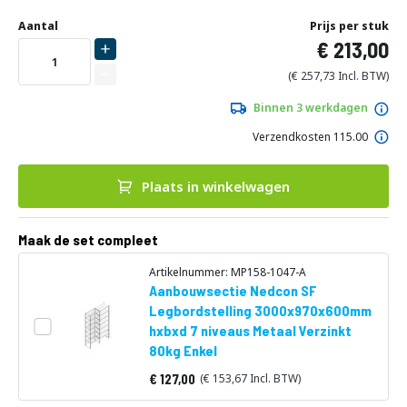
Ga
Uw
naar
DIRECT
Aantal
Prijs per stuk
aanpassing
het
213,00
LEVERBAAR
begin
van
257,73
de
afbeeldingen-
Binnen 3 werkdagen
gallerij
Verzendkosten 115.00
Plaats in winkelwagen
Maak de set compleet
Artikelnummer: MP158-1047-A
Aanbouwsectie Nedcon SF
Legbordstelling 3000x970x600mm
hxbxd 7 niveaus Metaal Verzinkt
80kg Enkel
127,00
153,67
Vanaf