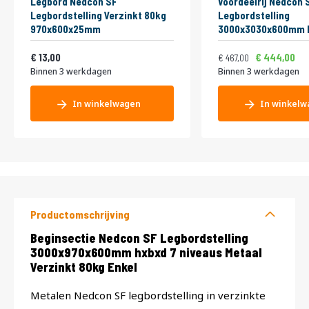
Legbord Nedcon SF
Voordeelrij Nedcon 
Legbordstelling Verzinkt 80kg
Legbordstelling
970x600x25mm
3000x3030x600mm h
niveaus Metaal Verz
Vanaf
Normale prijs
Vanaf
15,73
Enkel
565,07
13,00
444,00
467,00
Binnen 3 werkdagen
Binnen 3 werkdagen
In winkelwagen
In winkelw
Productomschrijving
Productomschrijving
Beginsectie Nedcon SF Legbordstelling
3000x970x600mm hxbxd 7 niveaus Metaal
Verzinkt 80kg Enkel
Metalen Nedcon SF legbordstelling in verzinkte