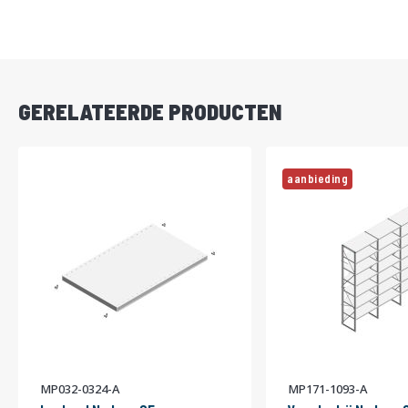
DIRECT
LEVERBAAR
GERELATEERDE PRODUCTEN
aanbieding
MP032-0324-A
MP171-1093-A