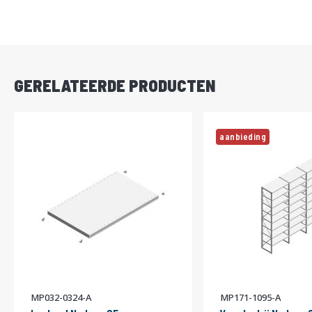
DIRECT
LEVERBAAR
GERELATEERDE PRODUCTEN
aanbieding
MP032-0324-A
MP171-1095-A