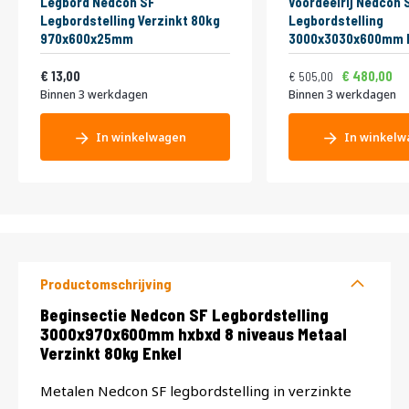
Legbord Nedcon SF
Voordeelrij Nedcon 
Legbordstelling Verzinkt 80kg
Legbordstelling
970x600x25mm
3000x3030x600mm h
niveaus Metaal Verz
Vanaf
Normale prijs
Vanaf
15,73
Enkel
611,05
13,00
480,00
505,00
Binnen 3 werkdagen
Binnen 3 werkdagen
In winkelwagen
In winkelw
Productomschrijving
Productomschrijving
Beginsectie Nedcon SF Legbordstelling
3000x970x600mm hxbxd 8 niveaus Metaal
Verzinkt 80kg Enkel
Metalen Nedcon SF legbordstelling in verzinkte