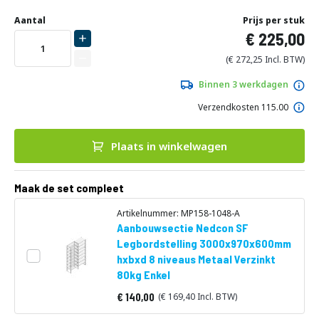
Ga
Uw
naar
DIRECT
Aantal
Prijs per stuk
aanpassing
het
225,00
LEVERBAAR
begin
van
272,25
de
afbeeldingen-
Binnen 3 werkdagen
gallerij
Verzendkosten 115.00
Plaats in winkelwagen
Maak de set compleet
Artikelnummer: MP158-1048-A
Aanbouwsectie Nedcon SF
Legbordstelling 3000x970x600mm
hxbxd 8 niveaus Metaal Verzinkt
80kg Enkel
140,00
169,40
Vanaf