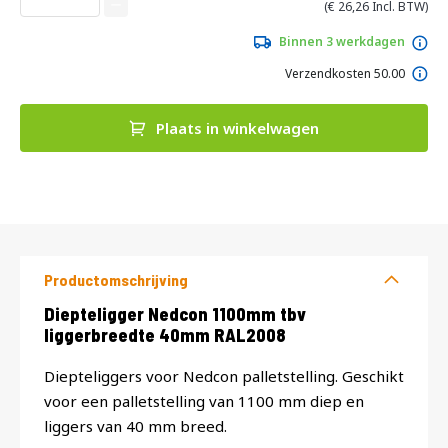
van
26,26
de
afbeeldingen-
Binnen 3 werkdagen
gallerij
Verzendkosten 50.00
Plaats in winkelwagen
DIRECT
LEVERBAAR
Productomschrijving
Productomschrijving
Diepteligger Nedcon 1100mm tbv
liggerbreedte 40mm RAL2008
Diepteliggers voor Nedcon palletstelling. Geschikt
voor een palletstelling van 1100 mm diep en
liggers van 40 mm breed.