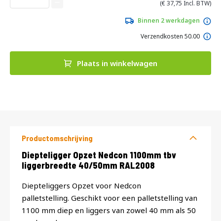
van
37,75
de
afbeeldingen-
Binnen 2 werkdagen
gallerij
Verzendkosten 50.00
Plaats in winkelwagen
DIRECT
LEVERBAAR
Productomschrijving
Productomschrijving
Diepteligger Opzet Nedcon 1100mm tbv
liggerbreedte 40/50mm RAL2008
Diepteliggers Opzet voor Nedcon
palletstelling. Geschikt voor een palletstelling van
1100 mm diep en liggers van zowel 40 mm als 50