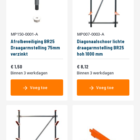
MP150-0001-A
MP007-0003-A
Afrolbeveiliging BR25
Diagonaalschoor lichte
Draagarmstelling 75mm
draagarmstelling BR25
verzinkt
hoh 1000 mm
Vanaf
Vanaf
1,82
9,83
1,50
8,12
Binnen 3 werkdagen
Binnen 3 werkdagen
Voeg toe
Voeg toe