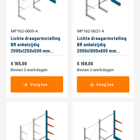
MP162-0609-A
MP162-0621-A
Lichte draagarmstelling
Lichte draagarmstelling
BR enkelzijdig
BR enkelzijdig
2000x1250x500 mm
2000x1000x600 mm
(hxbxd) 2 niveaus
(hxbxd) 2 niveaus
Vanaf
Vanaf
aanbouwsectie
199,65
aanbouwsectie
203,28
165,00
168,00
Binnen 3 werkdagen
Binnen 3 werkdagen
Voeg toe
Voeg toe