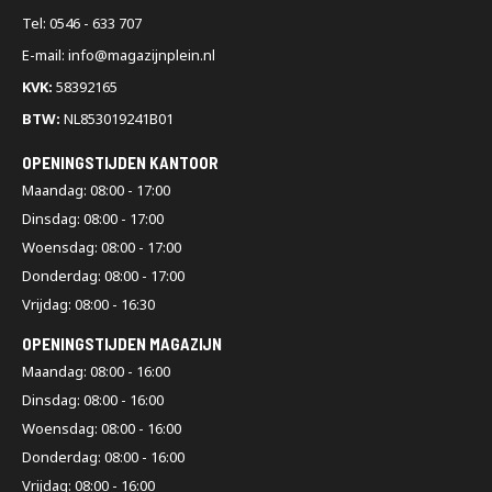
aan. Momenteel zijn deze niet beschikbaar via de webshop. Wil je
Tel: 0546 - 633 707
weten of er weer tweedehands beschikbaar komen? Neem dan
E-mail: info@magazijnplein.nl
even contact op met onze klantenservice. Meer lezen? Bekijk dan
efficiënt magazijninrichten
voor slimme tips en adviezen.
KVK:
58392165
BTW:
NL853019241B01
Klaar om te bestellen?
OPENINGSTIJDEN KANTOOR
Maandag: 08:00 - 17:00
Je kunt jouw
draagarmstelling
direct online bestellen. Heb je vragen
Dinsdag: 08:00 - 17:00
of wil je advies bij het kiezen van het juiste systeem? Neem dan
contact
op via onze contactpagina. Met de juiste draagarmstelling
Woensdag: 08:00 - 17:00
werk je overzichtelijker, rustiger en zonder gedoe.
Donderdag: 08:00 - 17:00
Vrijdag: 08:00 - 16:30
Veelgestelde vragen
OPENINGSTIJDEN MAGAZIJN
Maandag: 08:00 - 16:00
Wat is het verschil tussen enkelzijdige en
Dinsdag: 08:00 - 16:00
dubbelzijdige draagarmstellingen?
Woensdag: 08:00 - 16:00
Donderdag: 08:00 - 16:00
Bij enkelzijdige draagarmstellingen zitten de armen aan één kant
Vrijdag: 08:00 - 16:00