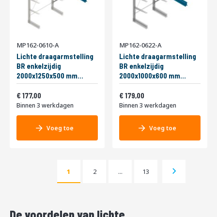
MP162-0610-A
MP162-0622-A
Lichte draagarmstelling
Lichte draagarmstelling
BR enkelzijdig
BR enkelzijdig
2000x1250x500 mm
2000x1000x600 mm
(hxbxd) 3 niveaus
(hxbxd) 3 niveaus
Vanaf
Vanaf
aanbouwsectie
214,17
aanbouwsectie
216,59
177,00
179,00
Binnen 3 werkdagen
Binnen 3 werkdagen
Voeg toe
Voeg toe
Pagina
Pagina
Pagina
Volgende
1
2
...
13
U lees momenteel pagina
Pagina
De voordelen van lichte