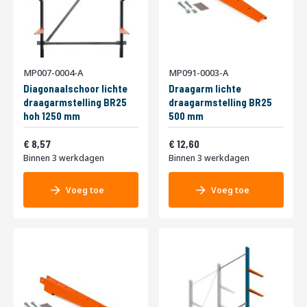
MP007-0004-A
MP091-0003-A
Diagonaalschoor lichte
Draagarm lichte
draagarmstelling BR25
draagarmstelling BR25
hoh 1250 mm
500 mm
Vanaf
Vanaf
10,37
15,25
8,57
12,60
Binnen 3 werkdagen
Binnen 3 werkdagen
Voeg toe
Voeg toe