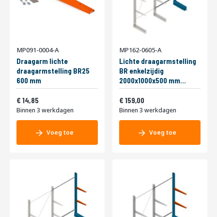
MP091-0004-A
MP162-0605-A
Draagarm lichte
Lichte draagarmstelling
draagarmstelling BR25
BR enkelzijdig
600 mm
2000x1000x500 mm
(hxbxd) 2 niveaus
Vanaf
Vanaf
17,97
aanbouwsectie
192,39
14,85
159,00
Binnen 3 werkdagen
Binnen 3 werkdagen
Voeg toe
Voeg toe