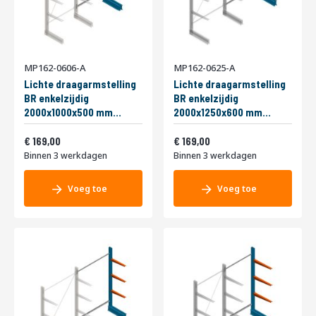
MP162-0606-A
MP162-0625-A
Lichte draagarmstelling
Lichte draagarmstelling
BR enkelzijdig
BR enkelzijdig
2000x1000x500 mm
2000x1250x600 mm
(hxbxd) 3 niveaus
(hxbxd) 2 niveaus
Vanaf
Vanaf
aanbouwsectie
204,49
aanbouwsectie
204,49
169,00
169,00
Binnen 3 werkdagen
Binnen 3 werkdagen
Voeg toe
Voeg toe