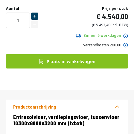
Ga
naar
Aantal
Prijs per stuk
het
4.540,00
begin
van
5.493,40
de
afbeeldingen-
Binnen 5 werkdagen
gallerij
Verzendkosten 260.00
Plaats in winkelwagen
DIRECT
LEVERBAAR
Productomschrijving
Productomschrijving
Entresolvloer, verdiepingsvloer, tussenvloer
10300x6000x3200 mm (lxbxh)