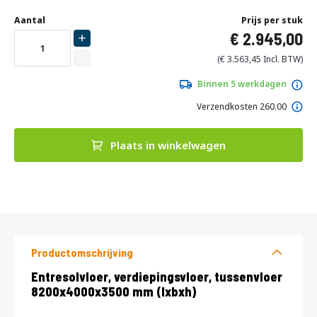
Ga
naar
Aantal
Prijs per stuk
het
2.945,00
begin
van
3.563,45
de
afbeeldingen-
Binnen 5 werkdagen
gallerij
Verzendkosten 260.00
Plaats in winkelwagen
DIRECT
LEVERBAAR
Productomschrijving
Productomschrijving
Entresolvloer, verdiepingsvloer, tussenvloer
8200x4000x3500 mm (lxbxh)