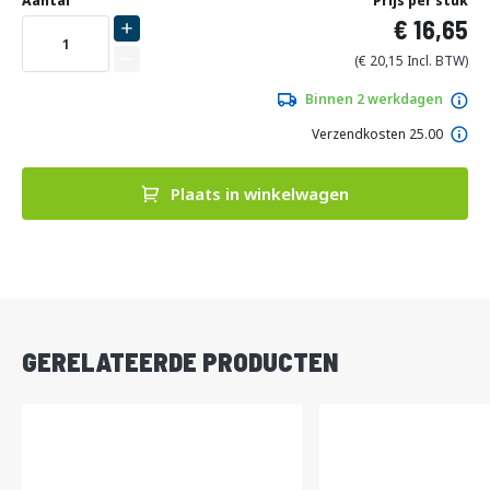
naar
Aantal
Prijs per stuk
het
16,65
begin
van
20,15
de
afbeeldingen-
Binnen 2 werkdagen
gallerij
Verzendkosten 25.00
Plaats in winkelwagen
DIRECT
LEVERBAAR
GERELATEERDE PRODUCTEN