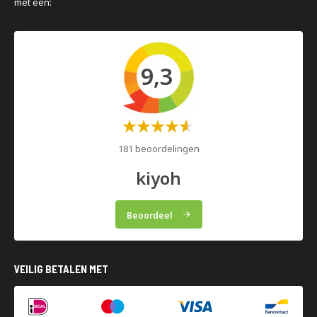
met een:
9,3
Waardering:
60%
181 beoordelingen
kiyoh
Beoordeel
VEILIG BETALEN MET