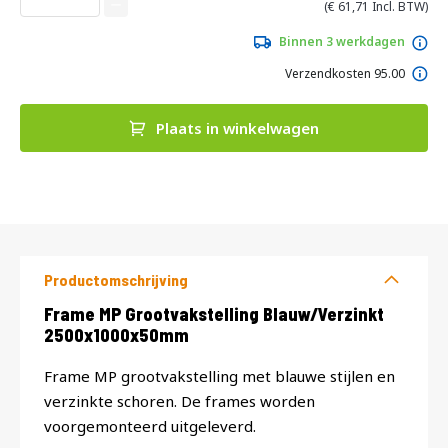
van
61,71
de
afbeeldingen-
Binnen 3 werkdagen
gallerij
Verzendkosten 95.00
Plaats in winkelwagen
DIRECT
LEVERBAAR
Productomschrijving
Productomschrijving
Frame MP Grootvakstelling Blauw/Verzinkt
2500x1000x50mm
Frame MP grootvakstelling met blauwe stijlen en
verzinkte schoren. De frames worden
voorgemonteerd uitgeleverd.