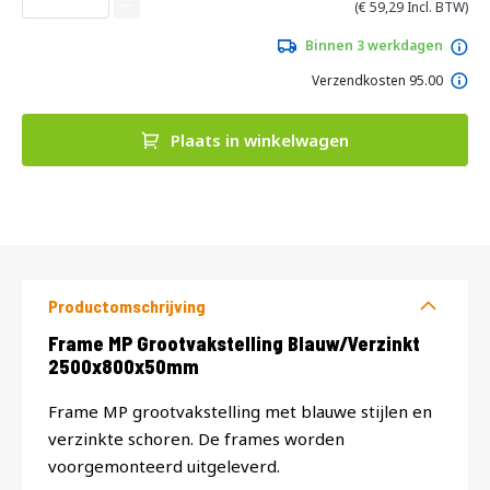
van
59,29
de
afbeeldingen-
Binnen 3 werkdagen
gallerij
Verzendkosten 95.00
Plaats in winkelwagen
DIRECT
LEVERBAAR
Productomschrijving
Productomschrijving
Frame MP Grootvakstelling Blauw/Verzinkt
2500x800x50mm
Frame MP grootvakstelling met blauwe stijlen en
verzinkte schoren. De frames worden
voorgemonteerd uitgeleverd.