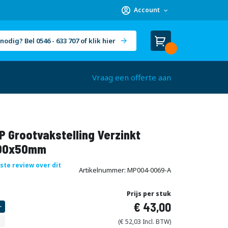
Account
nodig? Bel 0546 - 633 707 of klik hier
Winkelwagen
Cart
(
)
Vraag een offerte aan
 Grootvakstelling Verzinkt
00x50mm
rste review over dit
Artikelnummer
MP004-0069-A
Prijs per stuk
43,00
52,03