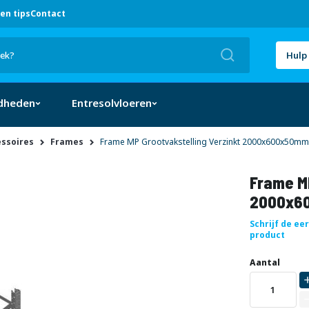
en tips
Contact
Zoek
Hulp 
dheden
Entresolvloeren
ssoires
Frames
Frame MP Grootvakstelling Verzinkt 2000x600x50mm
Frame MP
2000x6
Schrijf de ee
product
Uw
DIRECT
Aantal
aanpassing
LEVERBAAR