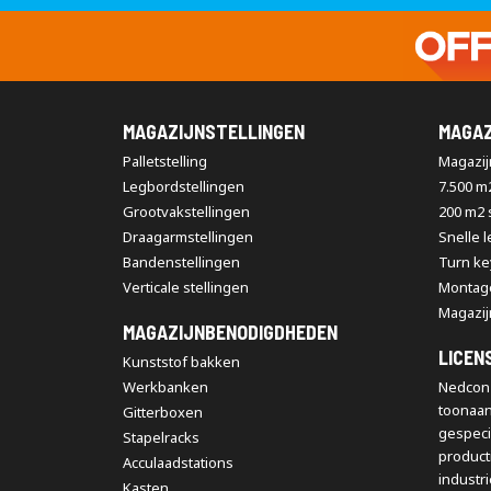
MAGAZIJNSTELLINGEN
MAGAZ
Palletstelling
Magazijn
Legbordstellingen
7.500 m
Grootvakstellingen
200 m2
Draagarmstellingen
Snelle 
Bandenstellingen
Turn ke
Verticale stellingen
Montag
Magazij
MAGAZIJNBENODIGDHEDEN
LICEN
Kunststof bakken
Werkbanken
Nedcon 
toonaa
Gitterboxen
gespeci
Stapelracks
producti
Acculaadstations
industr
Kasten