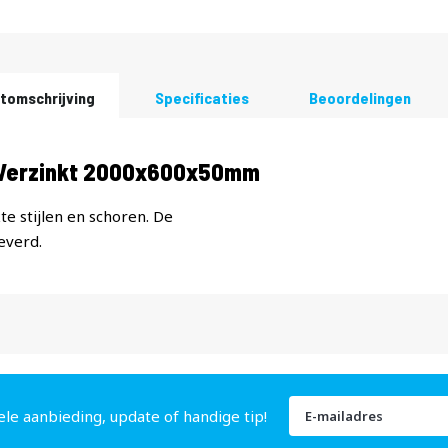
tomschrijving
Specificaties
Beoordelingen
 Verzinkt 2000x600x50mm
e stijlen en schoren. De
everd.
Abonneer
ele aanbieding, update of handige tip!
u
op