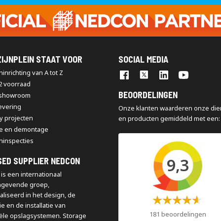
onze
nieuwsbrief
IJNPLEIN STAAT VOOR
SOCIAL MEDIA
inrichting van A tot Z
2 voorraad
BEOORDELINGEN
 showroom
levering
Onze klanten waarderen onze die
y projecten
en producten gemiddeld met een:
e en demontage
ninspecties
9,3
SED SUPPLIER NEDCON
is een internationaal
ngevende groep,
aliseerd in het design, de
Waardering:
e en de installatie van
60%
181 beoordelingen
iële opslagsystemen. Storage