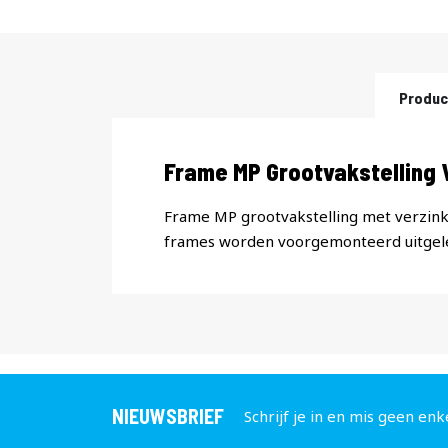
naar
het
begin
van
de
Produc
afbeeldingen-
gallerij
Productomschrijving
Frame MP Grootvakstelling
Frame MP grootvakstelling met verzinkt
frames worden voorgemonteerd uitgel
NIEUWSBRIEF
Schrijf je in en mis geen enk