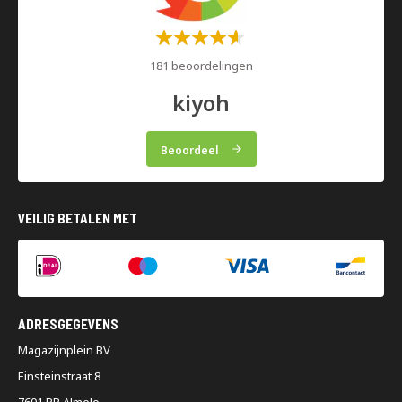
Waardering:
60%
181 beoordelingen
kiyoh
Beoordeel
VEILIG BETALEN MET
ADRESGEGEVENS
Magazijnplein BV
Einsteinstraat 8
7601 PR Almelo