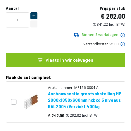
Ga
Uw
naar
DIRECT
Aantal
Prijs per stuk
aanpassing
het
282,00
LEVERBAAR
begin
van
341,22
de
afbeeldingen-
Binnen 3 werkdagen
gallerij
Verzendkosten 95.00
Plaats in winkelwagen
Maak de set compleet
Artikelnummer: MP156-0004-A
Aanbouwsectie grootvakstelling MP
2000x1850x600mm hxbxd 5 niveaus
RAL2004/Verzinkt 400kg
242,00
292,82
Vanaf