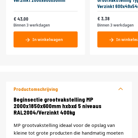
Verzinkt 2000x600x50mm
Grootvakstelling Ty
Verzinkt 600x49x5
Vanaf
4,09
52,03
3,38
43,00
Binnen 3 werkdagen
Binnen 3 werkdagen
In winkelwagen
In winkelw
Productomschrijving
Productomschrijving
Beginsectie grootvakstelling MP
2000x1850x600mm hxbxd 5 niveaus
RAL2004/Verzinkt 400kg
MP grootvakstelling ideaal voor de opslag van
kleine tot grote producten die handmatig moeten