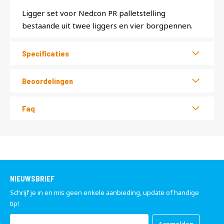
Ligger set voor Nedcon PR palletstelling
bestaande uit twee liggers en vier borgpennen.
Specificaties
Beoordelingen
Faq
NIEUWSBRIEF
Schrijf je in en mis geen enkele aanbieding, update of handige
tip!
Abonneer