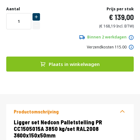
Ga
Uw
naar
DIRECT
Aantal
Prijs per stuk
aanpassing
het
139,00
LEVERBAAR
begin
van
168,19
de
afbeeldingen-
Binnen 2 werkdagen
gallerij
Verzendkosten 115.00
Plaats in winkelwagen
DIRECT
LEVERBAAR
Productomschrijving
Productomschrijving
Ligger set Nedcon Palletstelling PR
CC1505015A 3850 kg/set RAL2008
3600x150x50mm