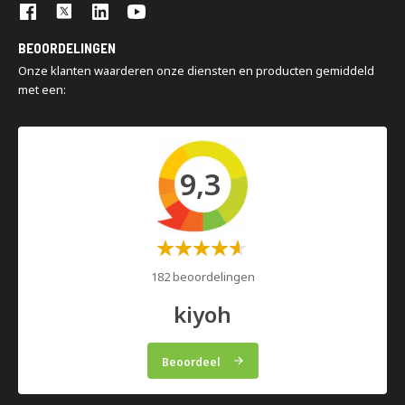
Turn key projecten
oplossingen sluiten optimaal aan bij uw bedrijfsstrategie en
Montage en demontage
organisatie.
BEOORDELINGEN
Magazijninspecties
Onze klanten waarderen onze diensten en producten gemiddeld
met een:
9,3
Waardering:
60%
182 beoordelingen
kiyoh
Beoordeel