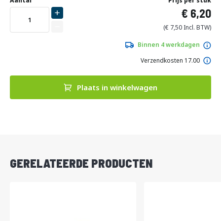
naar
Aantal
Prijs per stuk
het
6,20
begin
van
7,50
de
afbeeldingen-
Binnen 4 werkdagen
gallerij
Verzendkosten 17.00
Plaats in winkelwagen
DIRECT
LEVERBAAR
GERELATEERDE PRODUCTEN