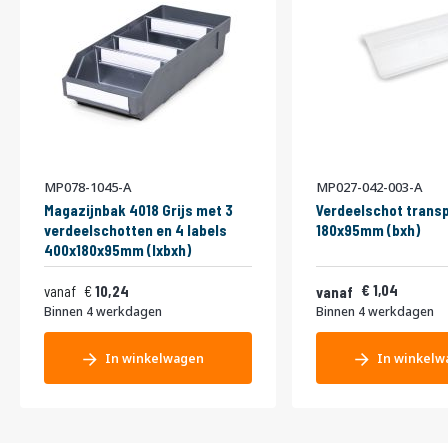
MP078-1045-A
MP027-042-003-A
Magazijnbak 4018 Grijs met 3
Verdeelschot trans
verdeelschotten en 4 labels
180x95mm (bxh)
400x180x95mm (lxbxh)
1,26
1,04
vanaf
10,24
12,39
vanaf
1,15
Binnen 4 werkdagen
Binnen 4 werkdagen
1,39
In winkelwagen
In winkelw