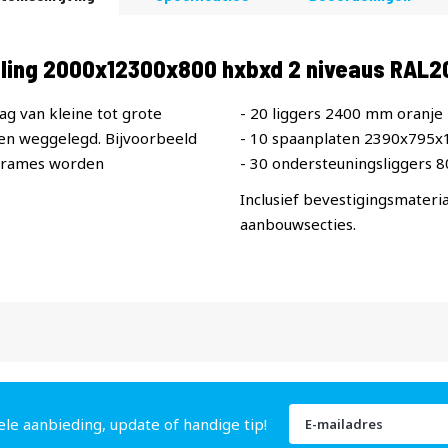
elling 2000x12300x800 hxbxd 2 niveaus RAL
ag van kleine tot grote
- 20 liggers 2400 mm oranje
n weggelegd. Bijvoorbeeld
- 10 spaanplaten 2390x795
 frames worden
- 30 ondersteuningsliggers 
Inclusief bevestigingsmateria
aanbouwsecties.
Abonneer
ele aanbieding, update of handige tip!
u