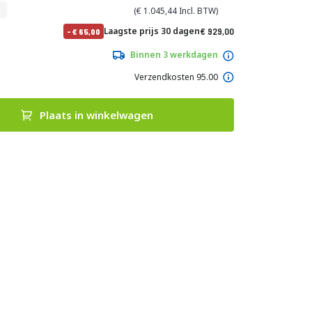
1.045,44
Normale
Laagste prijs 30 dagen
929,00
-
65,00
prijs
1.124,09
Binnen 3 werkdagen
Verzendkosten 95.00
Plaats in winkelwagen