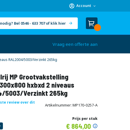
Account
nodig? Bel 0546 - 633 707 of klik hier
Winkelwagen
Cart
(
)
Vraag een offerte aan
veaus RAL2004/5003/Verzinkt 265kg
rij MP Grootvakstelling
300x800 hxbxd 2 niveaus
/5003/Verzinkt 265kg
rste review over dit
Artikelnummer
MP170-0257-A
Prijs per stuk
Speciale
864,00
prijs