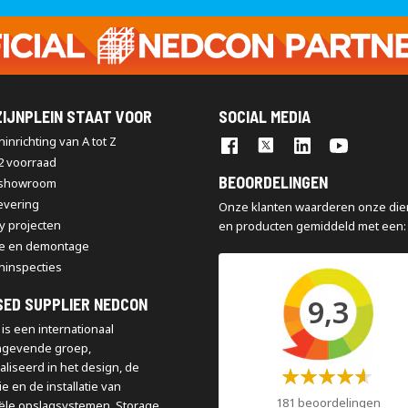
op
onze
nieuwsbrief
IJNPLEIN STAAT VOOR
SOCIAL MEDIA
inrichting van A tot Z
2 voorraad
BEOORDELINGEN
 showroom
levering
Onze klanten waarderen onze die
y projecten
en producten gemiddeld met een:
e en demontage
ninspecties
9,3
SED SUPPLIER NEDCON
is een internationaal
ngevende groep,
aliseerd in het design, de
Waardering:
e en de installatie van
60%
181 beoordelingen
iële opslagsystemen. Storage