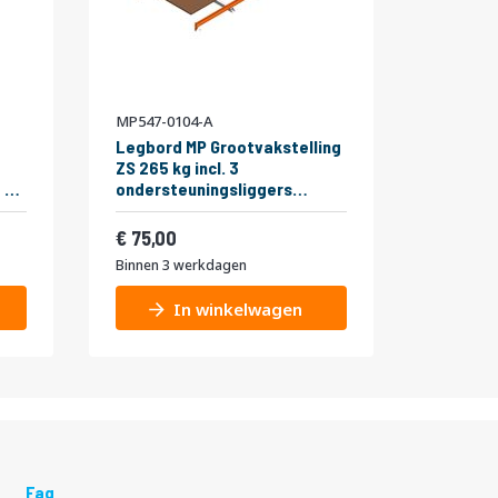
MP547-0104-A
Legbord MP Grootvakstelling
ZS 265 kg incl. 3
 2
ondersteuningsliggers
2400x800mm
Vanaf
90,75
75,00
Binnen 3 werkdagen
In winkelwagen
Faq