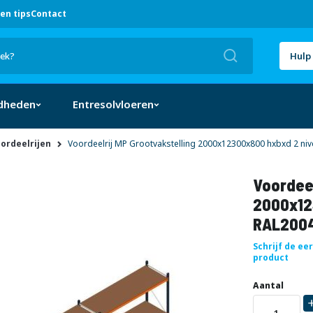
en tips
Contact
Zoek
Hulp 
dheden
Entresolvloeren
oordeelrijen
Voordeelrij MP Grootvakstelling 2000x12300x800 hxbxd 2 ni
Voordeel
2000x12
RAL2004
Schrijf de ee
product
Uw
DIRECT
Aantal
aanpassing
LEVERBAAR