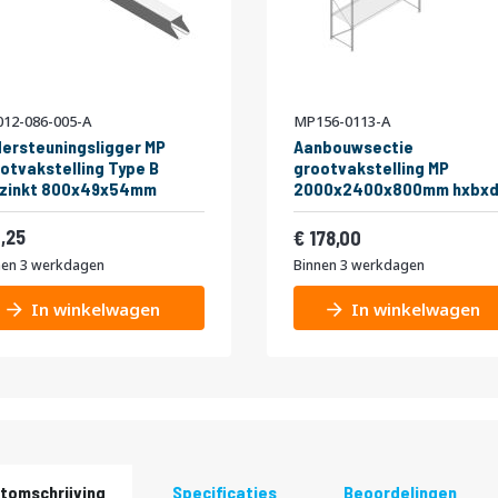
12-086-005-A
MP156-0113-A
ersteuningsligger MP
Aanbouwsectie
otvakstelling Type B
grootvakstelling MP
rzinkt 800x49x54mm
2000x2400x800mm hxbxd
niveaus
Vanaf
RAL2004/5003/Verzinkt
5,14
,25
215,38
178,00
265kg
nen 3 werkdagen
Binnen 3 werkdagen
In winkelwagen
In winkelwagen
tomschrijving
Specificaties
Beoordelingen