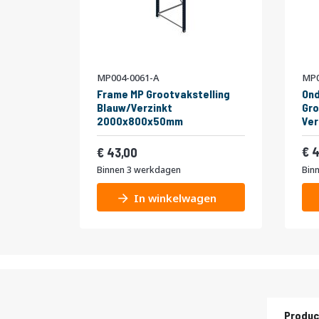
MP004-0061-A
MP0
Frame MP Grootvakstelling
Ond
Blauw/Verzinkt
Gro
2000x800x50mm
Ve
Vanaf
52,03
4
43,00
Binnen 3 werkdagen
Bin
In winkelwagen
Produc