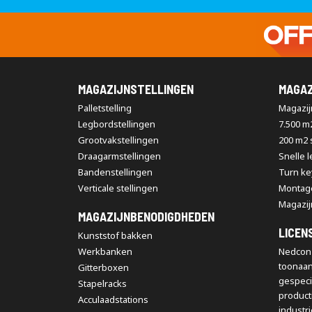
MAGAZIJNSTELLINGEN
MAGAZ
Palletstelling
Magazijn
Legbordstellingen
7.500 m
Grootvakstellingen
200 m2
Draagarmstellingen
Snelle 
Bandenstellingen
Turn ke
Verticale stellingen
Montag
Magazij
MAGAZIJNBENODIGDHEDEN
LICEN
Kunststof bakken
Werkbanken
Nedcon 
toonaa
Gitterboxen
gespeci
Stapelracks
producti
Acculaadstations
industr