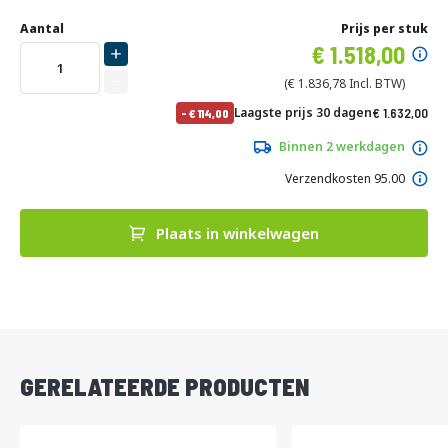
Ga
Uw
naar
DIRECT
Aantal
Prijs per stuk
aanpassing
het
Specia
1.518,00
LEVERBAAR
begin
prijs
van
1.836,78
de
No
Laagste prijs 30 dagen
1.632,00
-
114,00
afbeeldingen-
pri
1.974,72
gallerij
Binnen 2 werkdagen
Verzendkosten 95.00
Plaats in winkelwagen
DIRECT
LEVERBAAR
GERELATEERDE PRODUCTEN