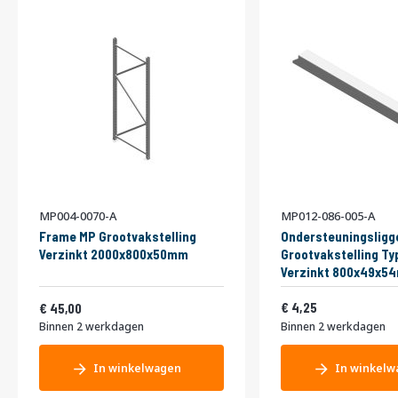
MP004-0070-A
MP012-086-005-A
Frame MP Grootvakstelling
Ondersteuningsligg
Verzinkt 2000x800x50mm
Grootvakstelling Ty
Verzinkt 800x49x5
Vanaf
5,14
54,45
4,25
45,00
Binnen 2 werkdagen
Binnen 2 werkdagen
In winkelwagen
In winkelw