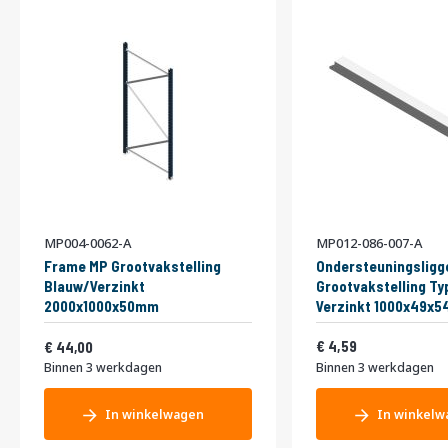
MP004-0062-A
MP012-086-007-A
Frame MP Grootvakstelling
Ondersteuningsligg
Blauw/Verzinkt
Grootvakstelling Ty
2000x1000x50mm
Verzinkt 1000x49x
Vanaf
5,55
53,24
4,59
44,00
Binnen 3 werkdagen
Binnen 3 werkdagen
In winkelwagen
In winkelw