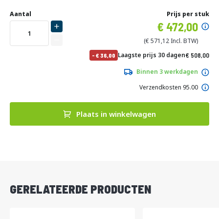
Ga
Uw
naar
DIRECT
Aantal
Prijs per stuk
aanpassing
het
Specia
472,00
LEVERBAAR
begin
prijs
van
571,12
de
No
Laagste prijs 30 dagen
508,00
-
36,00
afbeeldingen-
pri
614,68
gallerij
Binnen 3 werkdagen
Verzendkosten 95.00
Plaats in winkelwagen
DIRECT
LEVERBAAR
GERELATEERDE PRODUCTEN