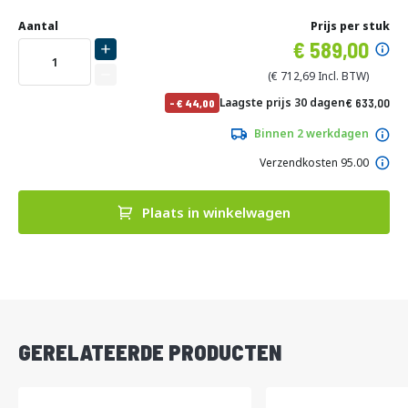
Ga
Uw
naar
DIRECT
Aantal
Prijs per stuk
aanpassing
het
Specia
589,00
LEVERBAAR
begin
prijs
van
712,69
de
No
Laagste prijs 30 dagen
633,00
-
44,00
afbeeldingen-
pri
765,93
gallerij
Binnen 2 werkdagen
Verzendkosten 95.00
Plaats in winkelwagen
DIRECT
LEVERBAAR
GERELATEERDE PRODUCTEN