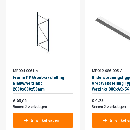
MP004-0061-A
MP012-086-005-A
Frame MP Grootvakstelling
Ondersteuningsligg
Blauw/Verzinkt
Grootvakstelling Ty
2000x800x50mm
Verzinkt 800x49x5
Vanaf
5,14
52,03
4,25
43,00
Binnen 2 werkdagen
Binnen 2 werkdagen
In winkelwagen
In winkelw