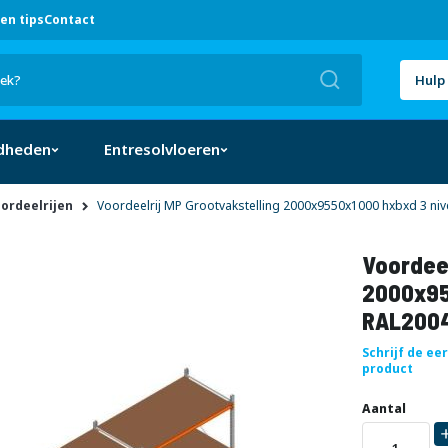
en tips
Contact
Zoek
Hulp 
dheden
Entresolvloeren
oordeelrijen
Voordeelrij MP Grootvakstelling 2000x9550x1000 hxbxd 3 ni
Voordeel
2000x95
RAL2004
Schrijf de ee
product
Uw
DIRECT
Aantal
aanpassing
LEVERBAAR