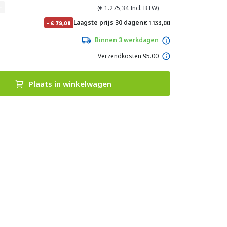
1.275,34
Normale
Laagste prijs 30 dagen
1.133,00
-
79,00
prijs
1.370,93
Binnen 3 werkdagen
Verzendkosten 95.00
Plaats in winkelwagen