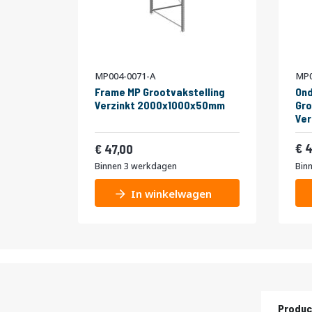
MP004-0071-A
MP0
Frame MP Grootvakstelling
Ond
Verzinkt 2000x1000x50mm
Gro
Ve
Vanaf
56,87
4
47,00
Binnen 3 werkdagen
Bin
In winkelwagen
Produc