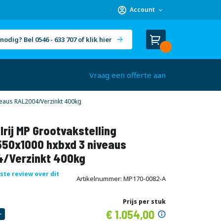
Account
nodig? Bel 0546 - 633 707 of klik hier
Winkelwagen
Cart
(
)
Vraag een offerte aan
veaus RAL2004/Verzinkt 400kg
rij MP Grootvakstelling
50x1000 hxbxd 3 niveaus
/Verzinkt 400kg
rste review over dit
Artikelnummer
MP170-0082-A
Prijs per stuk
Speciale
1.054,00
prijs