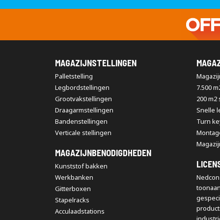
MAGAZIJNSTELLINGEN
MAGAZ
Palletstelling
Magazijn
Legbordstellingen
7.500 m
Grootvakstellingen
200 m2
Draagarmstellingen
Snelle 
Bandenstellingen
Turn ke
Verticale stellingen
Montag
Magazij
MAGAZIJNBENODIGDHEDEN
LICEN
Kunststof bakken
Werkbanken
Nedcon 
toonaa
Gitterboxen
gespeci
Stapelracks
producti
Acculaadstations
industr