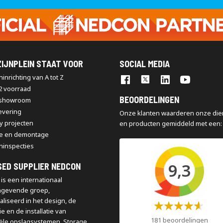
op
onze
nieuwsbrief
IJNPLEIN STAAT VOOR
SOCIAL MEDIA
inrichting van A tot Z
2 voorraad
BEOORDELINGEN
 showroom
levering
Onze klanten waarderen onze die
y projecten
en producten gemiddeld met een:
e en demontage
ninspecties
9,3
SED SUPPLIER NEDCON
is een internationaal
ngevende groep,
aliseerd in het design, de
Waardering:
e en de installatie van
60%
181 beoordelingen
iële opslagsystemen. Storage