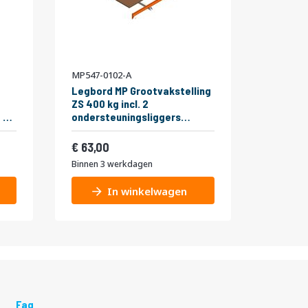
MP547-0102-A
Legbord MP Grootvakstelling
ZS 400 kg incl. 2
 3
ondersteuningsliggers
t
1850x1000mm
Vanaf
76,23
63,00
Binnen 3 werkdagen
In winkelwagen
Faq