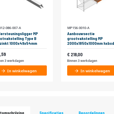
12-086-007-A
MP156-0010-A
ersteuningsligger MP
Aanbouwsectie
otvakstelling Type B
grootvakstelling MP
rzinkt 1000x49x54mm
2000x1850x1000mm hxbxd
niveaus RAL2004/Verzink
Vanaf
400kg
5,55
,59
263,78
218,00
nen 3 werkdagen
Binnen 3 werkdagen
In winkelwagen
In winkelwagen
tomschrijving
Specificaties
Beoordelingen