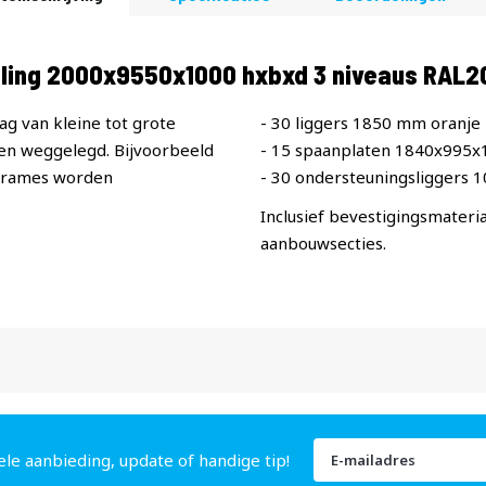
elling 2000x9550x1000 hxbxd 3 niveaus RAL
ag van kleine tot grote
- 30 liggers 1850 mm oranje
n weggelegd. Bijvoorbeeld
- 15 spaanplaten 1840x995
 frames worden
- 30 ondersteuningsliggers 
Inclusief bevestigingsmateria
aanbouwsecties.
Abonneer
ele aanbieding, update of handige tip!
u