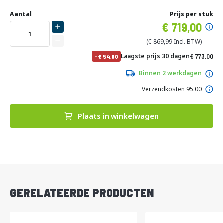
Ga
Uw
naar
DIRECT
Aantal
Prijs per stuk
aanpassing
het
Specia
719,00
LEVERBAAR
begin
prijs
van
869,99
de
No
Laagste prijs 30 dagen
773,00
-
54,00
afbeeldingen-
pri
935,33
gallerij
Binnen 2 werkdagen
Verzendkosten 95.00
Plaats in winkelwagen
DIRECT
LEVERBAAR
GERELATEERDE PRODUCTEN