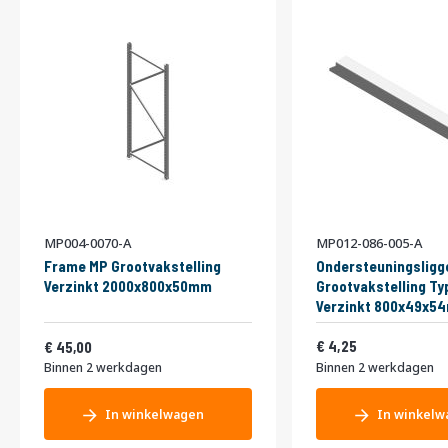
MP004-0070-A
MP012-086-005-A
Frame MP Grootvakstelling
Ondersteuningsligg
Verzinkt 2000x800x50mm
Grootvakstelling Ty
Verzinkt 800x49x5
Vanaf
5,14
54,45
4,25
45,00
Binnen 2 werkdagen
Binnen 2 werkdagen
In winkelwagen
In winkelw