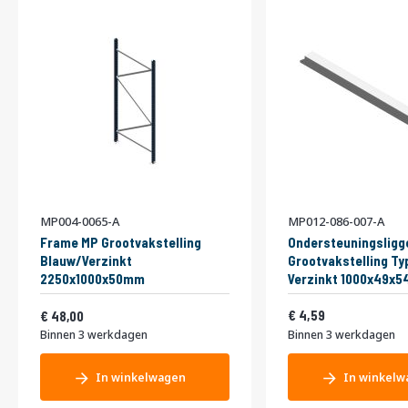
MP004-0065-A
MP012-086-007-A
Frame MP Grootvakstelling
Ondersteuningsligg
Blauw/Verzinkt
Grootvakstelling Ty
2250x1000x50mm
Verzinkt 1000x49x
Vanaf
5,55
58,08
4,59
48,00
Binnen 3 werkdagen
Binnen 3 werkdagen
In winkelwagen
In winkelw