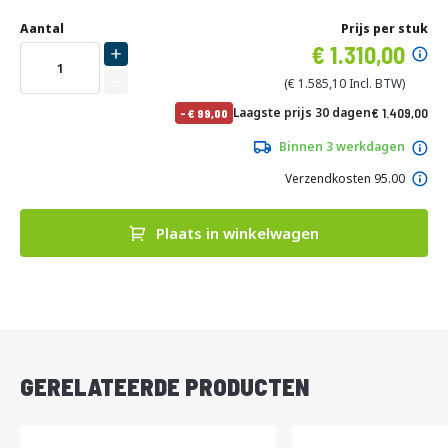
Ga
Uw
naar
DIRECT
Aantal
Prijs per stuk
aanpassing
het
Specia
1.310,00
LEVERBAAR
begin
prijs
van
1.585,10
de
No
Laagste prijs 30 dagen
1.409,00
-
99,00
afbeeldingen-
pri
1.704,89
gallerij
Binnen 3 werkdagen
Verzendkosten 95.00
Plaats in winkelwagen
DIRECT
LEVERBAAR
GERELATEERDE PRODUCTEN