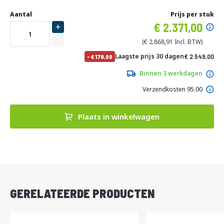
Ga
Uw
naar
DIRECT
Aantal
Prijs per stuk
aanpassing
het
Specia
2.371,00
LEVERBAAR
begin
prijs
van
2.868,91
de
No
Laagste prijs 30 dagen
2.549,00
-
178,00
afbeeldingen-
pri
3.084,29
gallerij
Binnen 3 werkdagen
Verzendkosten 95.00
Plaats in winkelwagen
DIRECT
LEVERBAAR
GERELATEERDE PRODUCTEN