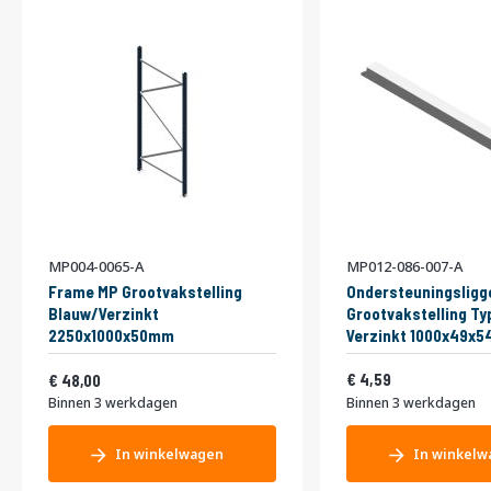
MP004-0065-A
MP012-086-007-A
Frame MP Grootvakstelling
Ondersteuningsligg
Blauw/Verzinkt
Grootvakstelling Ty
2250x1000x50mm
Verzinkt 1000x49x
Vanaf
5,55
58,08
4,59
48,00
Binnen 3 werkdagen
Binnen 3 werkdagen
In winkelwagen
In winkelw