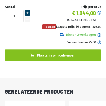
Ga
Uw
naar
DIRECT
Aantal
Prijs per stuk
aanpassing
het
Specia
1.044,00
LEVERBAAR
begin
prijs
van
1.263,24
de
No
Laagste prijs 30 dagen
1.123,00
-
79,00
afbeeldingen-
pri
1.358,83
gallerij
Binnen 2 werkdagen
Verzendkosten 95.00
Plaats in winkelwagen
DIRECT
LEVERBAAR
GERELATEERDE PRODUCTEN