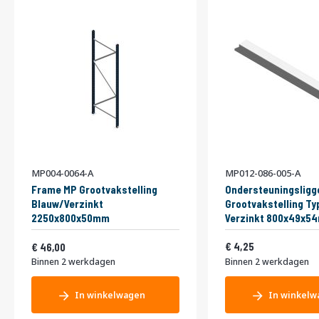
MP004-0064-A
MP012-086-005-A
Frame MP Grootvakstelling
Ondersteuningsligg
Blauw/Verzinkt
Grootvakstelling Ty
2250x800x50mm
Verzinkt 800x49x5
Vanaf
5,14
55,66
4,25
46,00
Binnen 2 werkdagen
Binnen 2 werkdagen
In winkelwagen
In winkelw