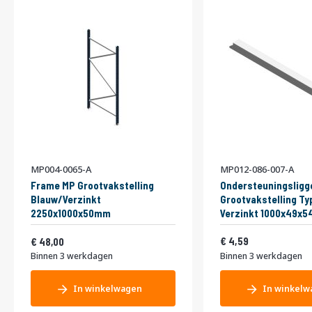
MP004-0065-A
MP012-086-007-A
Frame MP Grootvakstelling
Ondersteuningsligg
Blauw/Verzinkt
Grootvakstelling Ty
2250x1000x50mm
Verzinkt 1000x49x
Vanaf
5,55
58,08
4,59
48,00
Binnen 3 werkdagen
Binnen 3 werkdagen
In winkelwagen
In winkelw