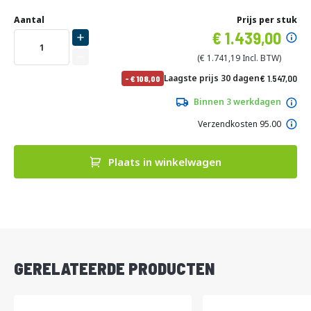
Ga
Uw
naar
DIRECT
Aantal
Prijs per stuk
aanpassing
het
Specia
1.439,00
LEVERBAAR
begin
prijs
van
1.741,19
de
No
Laagste prijs 30 dagen
1.547,00
-
108,00
afbeeldingen-
pri
1.871,87
gallerij
Binnen 3 werkdagen
Verzendkosten 95.00
Plaats in winkelwagen
DIRECT
LEVERBAAR
GERELATEERDE PRODUCTEN