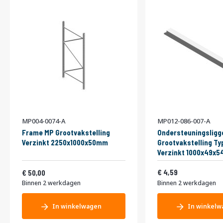
MP004-0074-A
MP012-086-007-A
Frame MP Grootvakstelling
Ondersteuningsligg
Verzinkt 2250x1000x50mm
Grootvakstelling Ty
Verzinkt 1000x49x
Vanaf
5,55
60,50
4,59
50,00
Binnen 2 werkdagen
Binnen 2 werkdagen
In winkelwagen
In winkelw