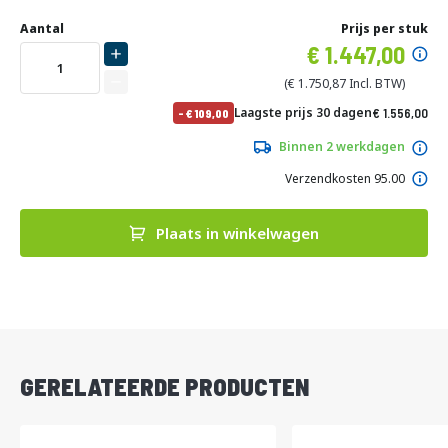
Ga
Uw
naar
DIRECT
Aantal
Prijs per stuk
aanpassing
het
Specia
1.447,00
LEVERBAAR
begin
prijs
van
1.750,87
de
No
Laagste prijs 30 dagen
1.556,00
-
109,00
afbeeldingen-
pri
1.882,76
gallerij
Binnen 2 werkdagen
Verzendkosten 95.00
Plaats in winkelwagen
DIRECT
LEVERBAAR
GERELATEERDE PRODUCTEN