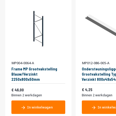
MP004-0064-A
MP012-086-005-A
Frame MP Grootvakstelling
Ondersteuningsligg
Blauw/Verzinkt
Grootvakstelling Ty
2250x800x50mm
Verzinkt 800x49x5
Vanaf
5,14
55,66
4,25
46,00
Binnen 2 werkdagen
Binnen 2 werkdagen
In winkelwagen
In winkelw