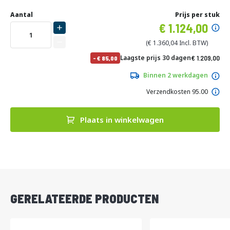
Ga
Uw
naar
DIRECT
Aantal
Prijs per stuk
aanpassing
het
Specia
1.124,00
LEVERBAAR
begin
prijs
van
1.360,04
de
No
Laagste prijs 30 dagen
1.209,00
-
85,00
afbeeldingen-
pri
1.462,89
gallerij
Binnen 2 werkdagen
Verzendkosten 95.00
Plaats in winkelwagen
DIRECT
LEVERBAAR
GERELATEERDE PRODUCTEN