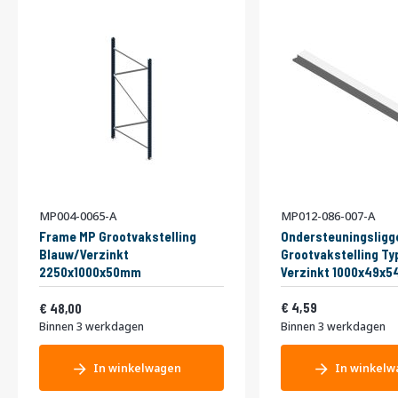
MP004-0065-A
MP012-086-007-A
Frame MP Grootvakstelling
Ondersteuningsligg
Blauw/Verzinkt
Grootvakstelling Ty
2250x1000x50mm
Verzinkt 1000x49x
Vanaf
5,55
58,08
4,59
48,00
Binnen 3 werkdagen
Binnen 3 werkdagen
In winkelwagen
In winkelw