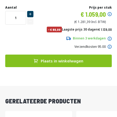
Ga
Uw
naar
DIRECT
Aantal
Prijs per stuk
aanpassing
het
Specia
1.059,00
LEVERBAAR
begin
prijs
van
1.281,39
de
No
Laagste prijs 30 dagen
1.139,00
-
80,00
afbeeldingen-
pri
1.378,19
gallerij
Binnen 3 werkdagen
Verzendkosten 95.00
Plaats in winkelwagen
DIRECT
LEVERBAAR
GERELATEERDE PRODUCTEN