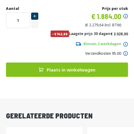
Ga
Uw
naar
DIRECT
Aantal
Prijs per stuk
aanpassing
het
Specia
1.884,00
LEVERBAAR
begin
prijs
van
2.279,64
de
No
Laagste prijs 30 dagen
2.026,00
-
142,00
afbeeldingen-
pri
2.451,46
gallerij
Binnen 2 werkdagen
Verzendkosten 95.00
Plaats in winkelwagen
DIRECT
LEVERBAAR
GERELATEERDE PRODUCTEN