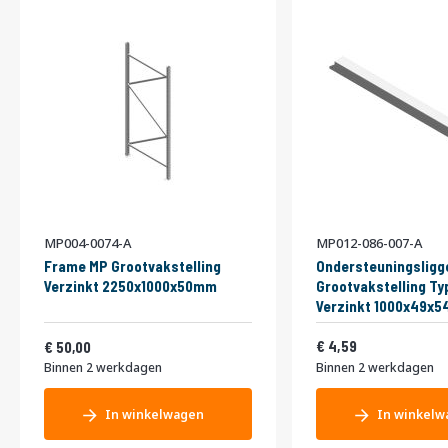
MP004-0074-A
MP012-086-007-A
Frame MP Grootvakstelling
Ondersteuningsligg
Verzinkt 2250x1000x50mm
Grootvakstelling Ty
Verzinkt 1000x49x
Vanaf
5,55
60,50
4,59
50,00
Binnen 2 werkdagen
Binnen 2 werkdagen
In winkelwagen
In winkelw